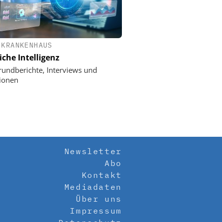
 KRANKENHAUS
iche Intelligenz
rundberichte, Interviews und
ionen
Newsletter
Abo
Kontakt
Mediadaten
Über uns
Impressum