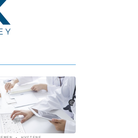
HEMEN
•
HYGIENE