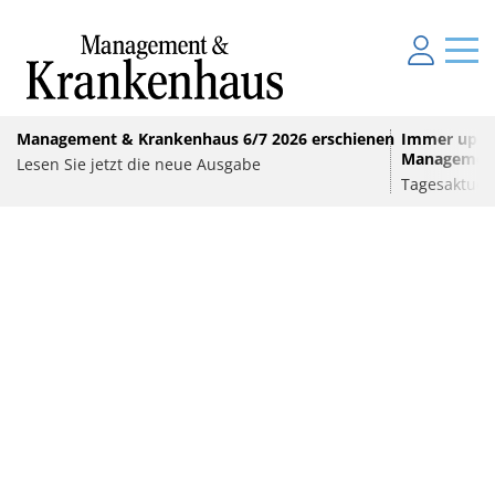
Management & Krankenhaus 6/7 2026 erschienen
Immer up-to
Management
Lesen Sie jetzt die neue Ausgabe
Tagesaktuel
POLITIK
Welche Politik stärkt Berlins Kliniken?
AUS DEN KLINIKEN
ANZEIGE
•
E-HEALTH
onalmanagement: Von
Gewebekügelchen des Gehirns
Digitalisierung im Personal
-fähigen Steuerung
digitaler Ordnung zur KI-fäh