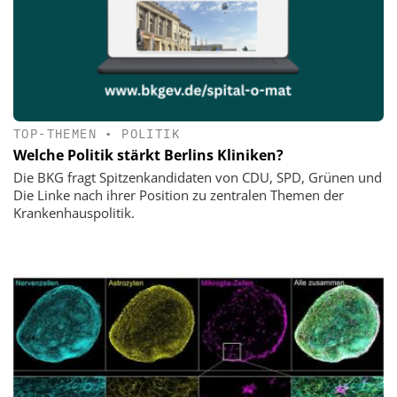
TOP-THEMEN
•
POLITIK
Welche Politik stärkt Berlins Kliniken?
Die BKG fragt Spitzenkandidaten von CDU, SPD, Grünen und
Die Linke nach ihrer Position zu zentralen Themen der
Krankenhauspolitik.