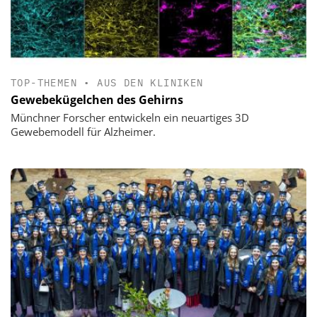
TOP-THEMEN
•
AUS DEN KLINIKEN
Gewebekügelchen des Gehirns
Münchner Forscher entwickeln ein neuartiges 3D
Gewebemodell für Alzheimer.