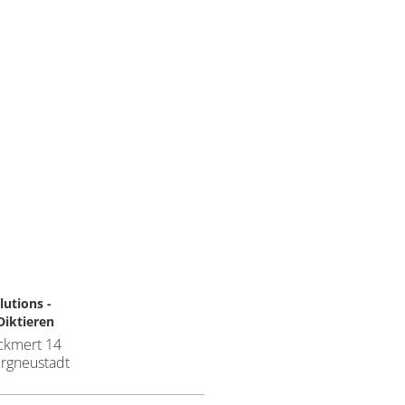
utions -
Diktieren
ckmert 14
rgneustadt