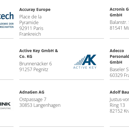
Acronis 
Accuray Europe
GmbH
Place de la
Balanstr.
Pyramide
81541 M
92911 Paris
Frankreich
Active Key GmbH &
Adecco
Co. KG
Personald
GmbH
Brunnenäcker 6
91257 Pegnitz
Baseler S
60329 Fr
AdnaGen AG
Adolf Ba
Ostpassage 7
Justus-vo
30853 Langenhagen
Ring 13
82152 Kra