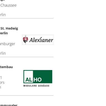
 Chaussee
rlin
 St. Hedwig
erlin
amburger
rlin
stembau
1
ors
h
Kommunaler