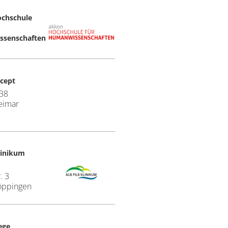
chschule
senschaften
cept
 38
eimar
Klinikum
. 3
öppingen
ege