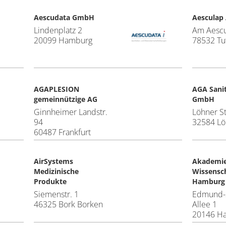
Aescudata GmbH
Aesculap
Lindenplatz 2
Am Aescu
20099 Hamburg
78532 Tut
AGAPLESION
AGA Sanit
gemeinnützige AG
GmbH
Ginnheimer Landstr.
Löhner St
94
32584 L
60487 Frankfurt
AirSystems
Akademie
Medizinische
Wissensch
Produkte
Hamburg
Siemenstr. 1
Edmund-
46325 Bork Borken
Allee 1
20146 H