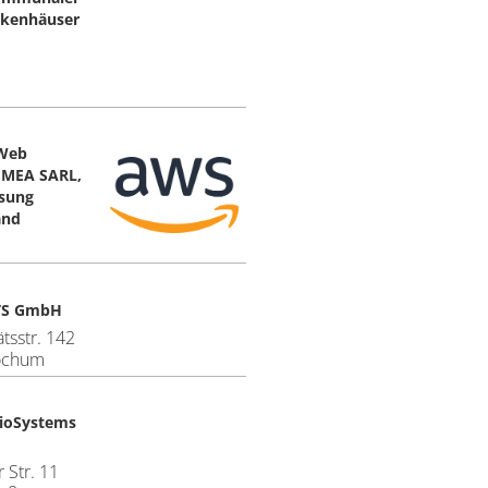
kenhäuser
Web
EMEA SARL,
ssung
and
TS GmbH
ätsstr. 142
ochum
ioSystems
 Str. 11