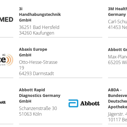
3i
3M Healt
Handhabungstechnik
Germany
GmbH
Carl-Schu
36251 Bad Hersfeld
41453 N
34260 Kaufungen
Abaxis Europe
Abbott 
GmbH
Max-Plan
Otto-Hesse-Strasse
65205 W
19
64293 Darmstadt
Abbott Rapid
ABDA -
Diagnostics Germany
Bundesve
GmbH
Deutsche
Apotheke
Schanzenstraße 30
51063 Köln
Jägerstr. 
10117 Be