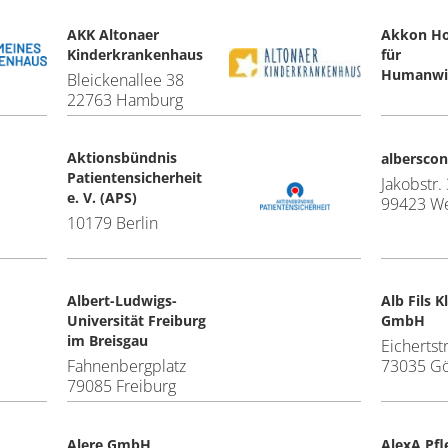
AKK Altonaer
Akkon Ho
Kinderkrankenhaus
für
Humanwis
Bleickenallee 38
22763 Hamburg
Aktionsbündnis
alberscon
Patientensicherheit
Jakobstr.
e. V. (APS)
99423 W
10179 Berlin
Albert-Ludwigs-
Alb Fils 
Universität Freiburg
GmbH
im Breisgau
Eichertstr
Fahnenbergplatz
73035 G
79085 Freiburg
Alere GmbH
AlexA Pfl