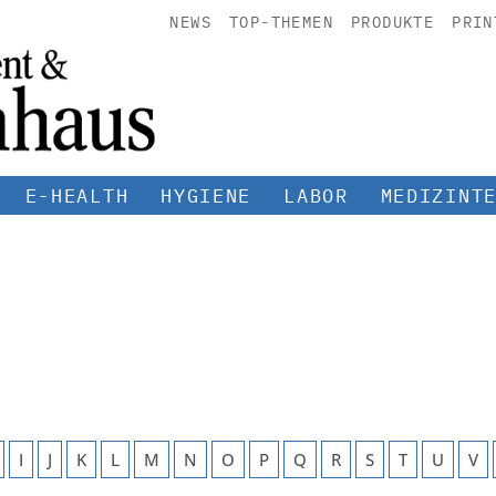
NEWS
TOP-THEMEN
PRODUKTE
PRIN
E-HEALTH
HYGIENE
LABOR
MEDIZINT
I
J
K
L
M
N
O
P
Q
R
S
T
U
V