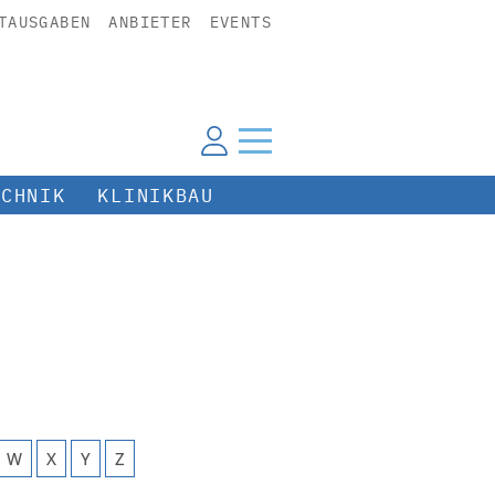
TAUSGABEN
ANBIETER
EVENTS
ECHNIK
KLINIKBAU
W
X
Y
Z