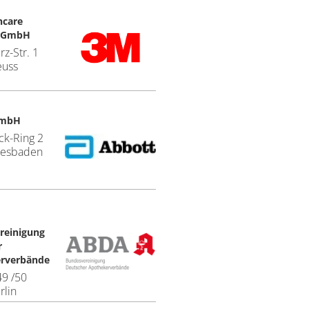
hcare
 GmbH
rz-Str. 1
euss
GmbH
ck-Ring 2
iesbaden
reinigung
r
rverbände
49 /50
rlin