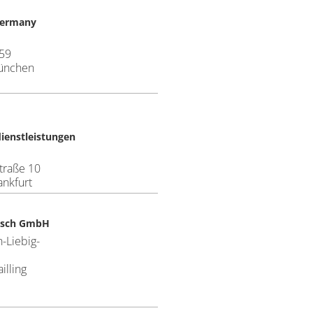
Germany
 59
ünchen
ienstleistungen
traße 10
ankfurt
usch GmbH
n-Liebig-
illing