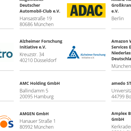
Deutscher
Großkran
Automobil-Club e.V.
e.V.
Hansastraße 19
Berlin
80686 München
Alzheimer Forschung
Amazon 
Initiative e.V.
Services 
Niederla
Kreuzstr. 34
Deutschl
40210 Düsseldorf
München
AMC Holding GmbH
amedo S
Ballindamm 5
Universit
20095 Hamburg
44799 B
Amplex B
AMGEN GmbH
GmbH
Hanauer Straße 1
Kerkrader
80992 München