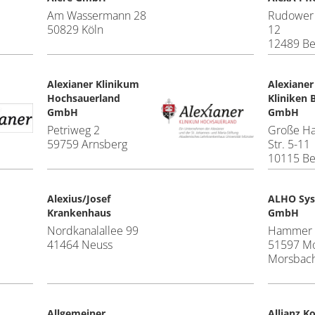
Am Wassermann 28
Rudower
50829 Köln
12
12489 Be
Alexianer Klinikum
Alexianer
Hochsauerland
Kliniken B
GmbH
GmbH
Petriweg 2
Große H
59759 Arnsberg
Str. 5-11
10115 Be
Alexius/Josef
ALHO Sy
Krankenhaus
GmbH
Nordkanalallee 99
Hammer 
41464 Neuss
51597 M
Morsbac
Allgemeiner
Allianz 