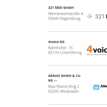
321 MED GmbH
Wernerwerkstraße 4
93049 Regensburg
4voice AG
Bahnhofstr. 16
85774 Unterföhring
Abbott GmbH & Co.
KG ---
Max-Planck-Ring 2
65205 Wies­baden