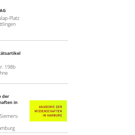
 AG
lap-Platz
tlingen
ätsartikel
r. 198b
öhne
 der
aften in
Siemers-
amburg