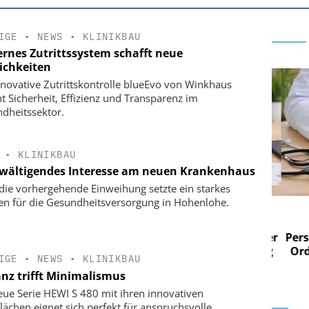
IGE
•
NEWS
•
KLINIKBAU
rnes Zutrittssystem schafft neue
ichkeiten
nnovative Zutrittskontrolle blueEvo von Winkhaus
nt Sicherheit, Effizienz und Transparenz im
dheitssektor.
•
KLINIKBAU
wältigendes Interesse am neuen Krankenhaus
die vorhergehende Einweihung setzte ein starkes
en für die Gesundheitsversorgung in Hohenlohe.
 AG
EASY SOFTWARE AG
im
Digitalisierung im
n digitaler
Personalmanagement: Von digitaler
Perso
 Steuerung
Ordnung zur KI-fähigen Steuerung
Ordn
IGE
•
NEWS
•
KLINIKBAU
anz trifft Minimalismus
eue Serie HEWI S 480 mit ihren innovativen
lächen eignet sich perfekt für anspruchsvolle