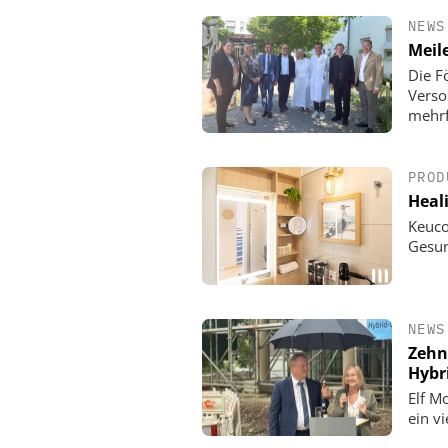
NEWS
Meile
Die F
Verso
mehrf
PROD
Heali
Keuco
Gesun
NEWS
Zehn 
Hybr
Elf M
ein v