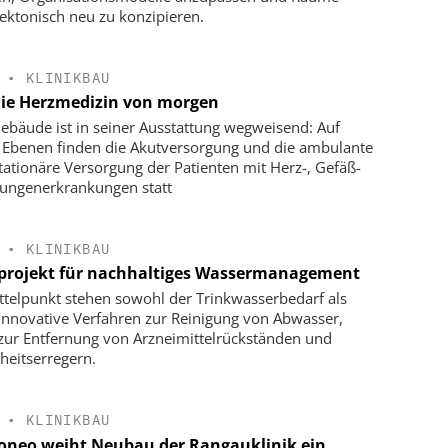
tektonisch neu zu konzipieren.
•
KLINIKBAU
die Herzmedizin von morgen
ebäude ist in seiner Ausstattung wegweisend: Auf
 Ebenen finden die Akutversorgung und die ambulante
tationäre Versorgung der Patienten mit Herz-, Gefäß-
ungenerkrankungen statt
•
KLINIKBAU
tprojekt für nachhaltiges Wassermanagement
ttelpunkt stehen sowohl der Trinkwasserbedarf als
innovative Verfahren zur Reinigung von Abwasser,
zur Entfernung von Arzneimittelrückständen und
heitserregern.
•
KLINIKBAU
oneo weiht Neubau der Rangauklinik ein