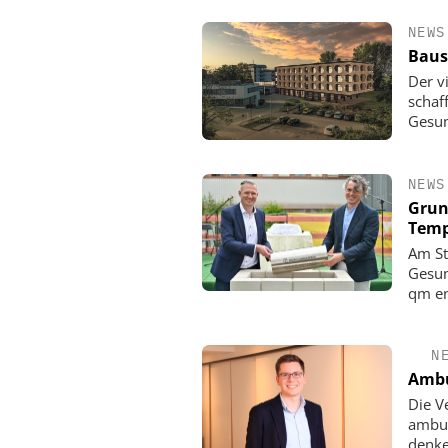
NEWS
Baus
Der v
schaf
Gesun
NEWS
Grun
Temp
Am St
Gesun
qm en
N
Ambu
Die V
ambul
denke