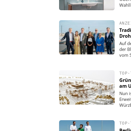
Wahll
ANZE
Trad
Droh
Auf d
der B
vom S
TOP-
Grün
am 
Nun i
Erwei
Würzb
TOP-
Berl