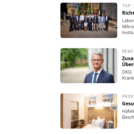
TOP-
Rich
Labor
Mikro
Insti
NEWS
Zusa
Übers
DKG: 
Krank
PROD
Gesu
Häfel
Besch