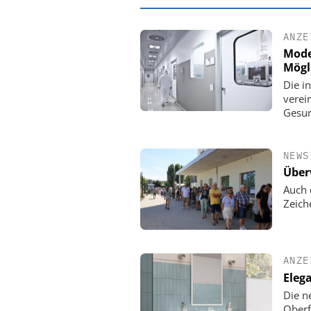
ANZE
Mode
Mögl
Die i
verei
Gesun
NEWS
Über
Auch 
Zeich
EASY SOFTWARE
Digitalisierung 
Personalmanagement: Vo
Ordnung zur KI-fähigen
ANZE
Eleg
Die n
Oberf