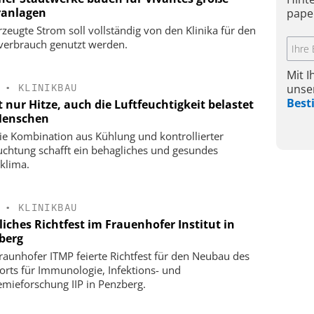
ranlagen
pape
rzeugte Strom soll vollständig von den Klinika für den
verbrauch genutzt werden.
Mit 
unse
•
KLINIKBAU
Bes
 nur Hitze, auch die Luftfeuchtigkeit belastet
Menschen
die Kombination aus Kühlung und kontrollierter
uchtung schafft ein behagliches und gesundes
klima.
•
KLINIKBAU
liches Richtfest im Frauenhofer Institut in
berg
raunhofer ITMP feierte Richtfest für den Neubau des
orts für Immunologie, Infektions- und
mieforschung IIP in Penzberg.