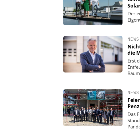
Sola
Der e
Eigen
NEWS
Nicht
die 
Erst 
Entfe
Raum
NEWS
Feier
Penz
Das F
Stand
Pande