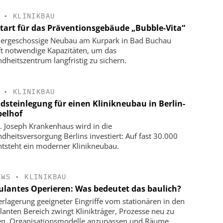
•
KLINIKBAU
tart für das Präventionsgebäude „Bubble-Vita“
iergeschossige Neubau am Kurpark in Bad Buchau
ft notwendige Kapazitäten, um das
dheitszentrum langfristig zu sichern.
•
KLINIKBAU
dsteinlegung für einen Klinikneubau in Berlin-
elhof
. Joseph Krankenhaus wird in die
dheitsversorgung Berlins investiert: Auf fast 30.000
tsteht ein moderner Klinikneubau.
EWS
•
KLINIKBAU
lantes Operieren: Was bedeutet das baulich?
erlagerung geeigneter Eingriffe vom stationären in den
anten Bereich zwingt Klinikträger, Prozesse neu zu
n, Organisationsmodelle anzupassen und Räume