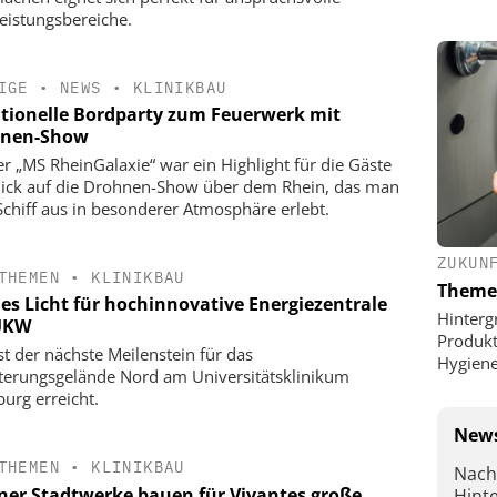
eistungsbereiche.
IGE
•
NEWS
•
KLINIKBAU
itionelle Bordparty zum Feuerwerk mit
nen-Show
er „MS RheinGalaxie“ war ein Highlight für die Gäste
lick auf die Drohnen-Show über dem Rhein, das man
chiff aus in besonderer Atmosphäre erlebt.
ZUKUN
THEMEN
•
KLINIKBAU
Theme
es Licht für hochinnovative Energiezentrale
Hinterg
UKW
Produkt
st der nächste Meilenstein für das
Hygien
terungsgelände Nord am Universitätsklinikum
urg erreicht.
News
THEMEN
•
KLINIKBAU
Nach
iner Stadtwerke bauen für Vivantes große
Hint