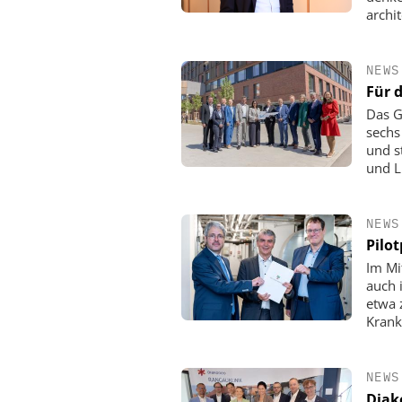
archi
NEWS
Für 
Das G
sechs
und s
und L
NEWS
Pilo
Im Mi
auch 
etwa 
Krank
NEWS
Diak