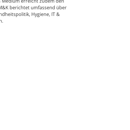
as Medium erreicht zudem den
 M&K berichtet umfassend über
heitspolitik, Hygiene, IT &
n.