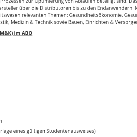
 Prozessen zur Optimierung von Abläufen beteiligt sind. D
rsteller über die Distributoren bis zu den Endanwendern.
eitswesen relevanten Themen: Gesundheitsökonomie, Gesund
ik, Medizin & Technik sowie Bauen, Einrichten & Versorge
(M&K) im ABO
n
rlage eines gültigen Studentenausweises)