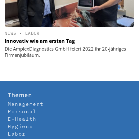
NEWS
•
LABOR
Innovativ wie am ersten Tag
Die AmplexDiagnostics GmbH feiert 2022 ihr 20-jähriges
Firmenjubiläum.
Themen
Management
Personal
E-Health
Hygiene
Labor