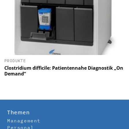
PRODUKTE
Clostridium difficile: Patientennahe Diagnostik „On
Demand“
Themen
Management
Personal