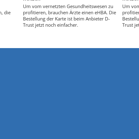
Um vom vernetzten Gesundheitswesen zu
Um vom
, die
profitieren, brauchen Ärzte einen eHBA. Die
profiti
Bestellung der Karte ist beim Anbieter D-
Bestell
Trust jetzt noch einfacher.
Trust je