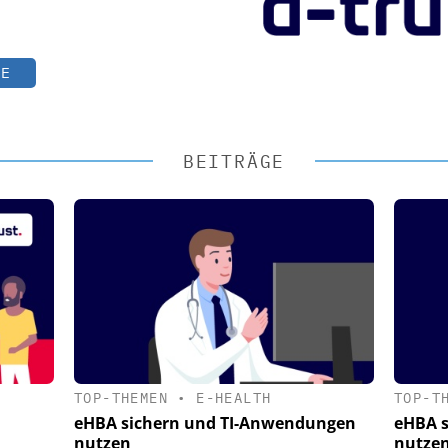
TE
BEITRÄGE
TOP-THEMEN
•
E-HEALTH
TOP-T
eHBA sichern und TI-Anwendungen
eHBA 
nutzen
nutze