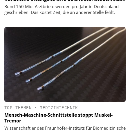
Rund 150 Mio. Arztbriefe werden pro Jahr in Deutschland
geschrieben. Das kostet Zeit, die an anderer Stelle fehlt.
TOP-THEMEN
•
MEDIZINTECHNIK
Mensch-Maschine-Schnittstelle stoppt Muskel-
Tremor
Wissenschaftler des Fraunhofer-Instituts für Biomedizinische