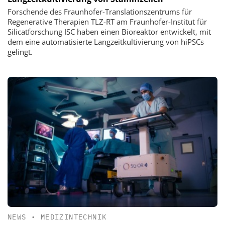
Forschende des Fraunhofer-Translationszentrums für
Regenerative Therapien TLZ-RT am Fraunhofer-Institut für
Silicatforschung ISC haben einen Bioreaktor entwickelt, mit
dem eine automatisierte Langzeitkultivierung von hiPSCs
gelingt.
NEWS
•
MEDIZINTECHNIK