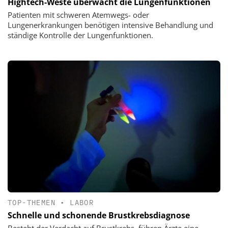
Hightech-Weste überwacht die Lungenfunktionen
Patienten mit schweren Atemwegs- oder
Lungenerkrankungen benötigen intensive Behandlung und
ständige Kontrolle der Lungenfunktionen.
TOP-THEMEN
•
LABOR
Schnelle und schonende Brustkrebsdiagnose
Besteht der Verdacht auf Brustkrebs, führen Ärzte eine