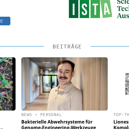
TE
BEITRÄGE
NEWS
•
PERSONAL
TOP-T
Bakterielle Abwehrsysteme für
Lioness
Genome-Engineering-Werkzeuge
Komple