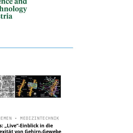
HEMEN
•
MEDIZINTECHNIK
: „Live“-Einblick in die
xität von Gehirn-Gewebe