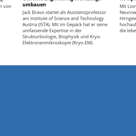
ue
umbauen
n von
Mit Lio
Jack Bravo startet als Assistenzprofessor
Neurowi
am Institute of Science and Technology
Hirnge
Austria (ISTA). Mit im Gepäck hat er seine
hochauf
umfassende Expertise in der
die leb
Strukturbiologie, Biophysik und Kryo-
Elektronenmikroskopie (Kryo-EM).