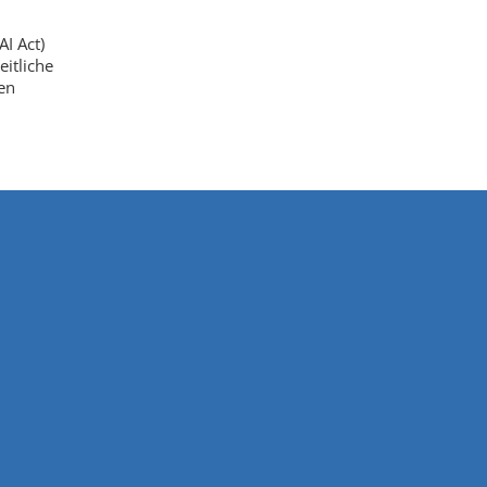
AI Act)
eitliche
ßen