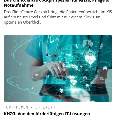
Das ClinicCentre Cockpit speziell für Ärzte, Pflege &
Notaufnahme
Das ClinicCentre Cockpit bringt die Patientenübersicht im KIS
auf ein neues Level und führt mit nur einem Klick zum
optimalen Überblick.
TOP-THEMEN
•
E-HEALTH
KHZG: Von den förderfähigen IT-Lösungen