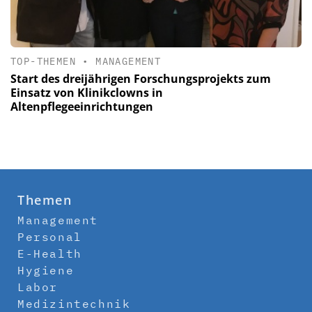
TOP-THEMEN
•
MANAGEMENT
Start des dreijährigen Forschungsprojekts zum
Einsatz von Klinikclowns in
Altenpflegeeinrichtungen
Themen
Management
Personal
E-Health
Hygiene
Labor
Medizintechnik