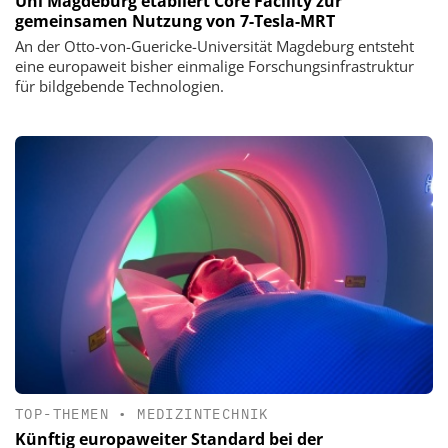
Uni Magdeburg etabliert Core Facility zur
gemeinsamen Nutzung von 7-Tesla-MRT
An der Otto-von-Guericke-Universität Magdeburg entsteht
eine europaweit bisher einmalige Forschungsinfrastruktur
für bildgebende Technologien.
TOP-THEMEN
•
MEDIZINTECHNIK
Künftig europaweiter Standard bei der