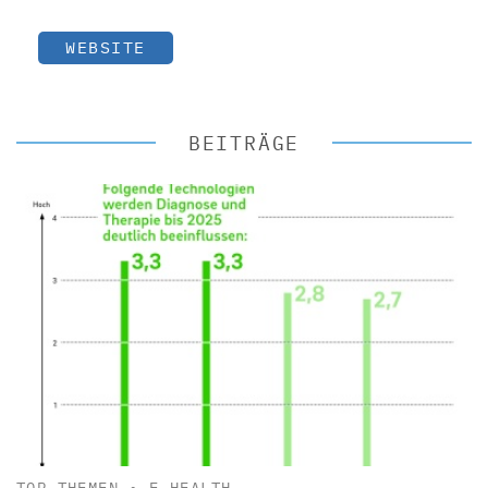
WEBSITE
BEITRÄGE
TOP-THEMEN
•
E-HEALTH