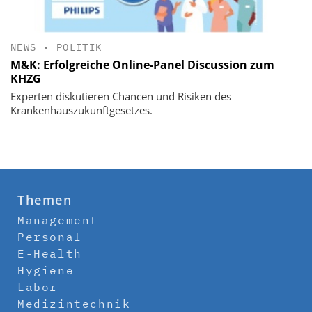
NEWS
•
POLITIK
M&K: Erfolgreiche Online-Panel Discussion zum
KHZG
Experten diskutieren Chancen und Risiken des
Krankenhauszukunftgesetzes.
Themen
Management
Personal
E-Health
Hygiene
Labor
Medizintechnik