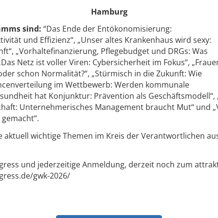
Hamburg
amms sind:
“Das Ende der Entökonomisierung:
ivität und Effizienz“, „Unser altes Krankenhaus wird sexy:
ft“, „Vorhaltefinanzierung, Pflegebudget und DRGs: Was
Das Netz ist voller Viren: Cybersicherheit im Fokus“, „Fraue
der schon Normalität?“, „Stürmisch in die Zukunft: Wie
hancenverteilung im Wettbewerb: Werden kommunale
undheit hat Konjunktur: Prävention als Geschäftsmodell“, 
rtschaft: Unternehmerisches Management braucht Mut“ und 
ht gemacht“.
e aktuell wichtige Themen im Kreis der Verantwortlichen au
ress und jederzeitige Anmeldung, derzeit noch zum attrak
gress.de/gwk-2026/