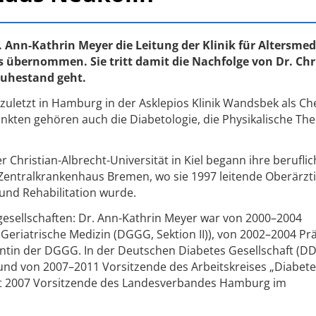
 Ann-Kathrin Meyer die Leitung der Klinik für Altersmed
 übernommen. Sie tritt damit die Nachfolge von Dr. Chr
Ruhestand geht.
zuletzt in Hamburg in der Asklepios Klinik Wandsbek als Ch
unkten gehören auch die Diabetologie, die Physikalische The
Christian-Albrecht-Universität in Kiel begann ihre beruflic
 Zentralkrankenhaus Bremen, wo sie 1997 leitende Oberärzt
 und Rehabilitation wurde.
hgesellschaften: Dr. Ann-Kathrin Meyer war von 2000–2004
 Geriatrische Medizin (DGGG, Sektion II)), von 2002–2004 Pr
ntin der DGGG. In der Deutschen Diabetes Gesellschaft (D
und von 2007–2011 Vorsitzende des Arbeitskreises „Diabet
eit 2007 Vorsitzende des Landesverbandes Hamburg im