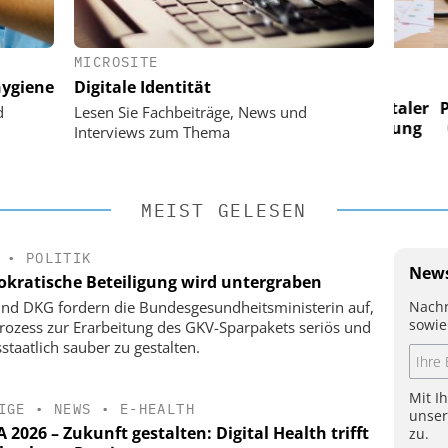
MICROSITE
 AG
EASY SOFTWARE AG
ygiene
Digitale Identität
 im
Digitalisierung im
n digitaler
Personalmanagement: Von digitaler
Perso
d
Lesen Sie Fachbeiträge, News und
 Steuerung
Ordnung zur KI-fähigen Steuerung
Ordn
Interviews zum Thema
MEIST GELESEN
•
POLITIK
News
kratische Beteiligung wird untergraben
Nachr
nd DKG fordern die Bundesgesundheitsministerin auf,
sowie
rozess zur Erarbeitung des GKV-Sparpakets seriös und
staatlich sauber zu gestalten.
Mit I
IGE
•
NEWS
•
E-HEALTH
unse
2026 – Zukunft gestalten: Digital Health trifft
zu.