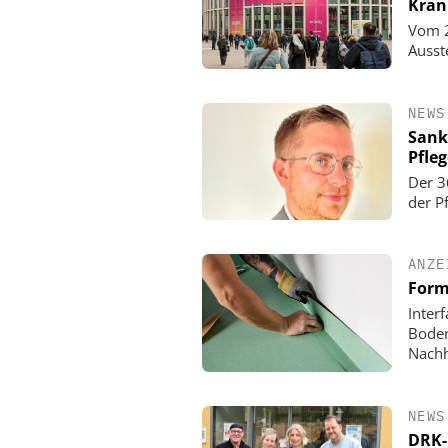
Kran
Vom 2
Ausst
NEWS
Sank
Pfle
Der 3
der P
ANZE
Form
Inter
Boden
Nachh
NEWS
DRK-