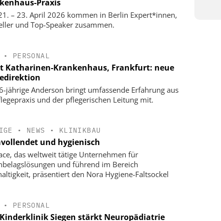
kenhaus-Praxis
1. – 23. April 2026 kommen in Berlin Expert*innen,
eller und Top-Speaker zusammen.
•
PERSONAL
t Katharinen-Krankenhaus, Frankfurt: neue
gedirektion
6-jährige Anderson bringt umfassende Erfahrung aus
flegepraxis und der pflegerischen Leitung mit.
IGE
•
NEWS
•
KLINIKBAU
vollendet und hygienisch
face, das weltweit tätige Unternehmen für
belagslösungen und führend im Bereich
altigkeit, präsentiert den Nora Hygiene-Faltsockel
•
PERSONAL
Kinderklinik Siegen stärkt Neuropädiatrie