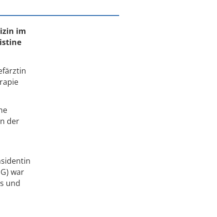
izin im
istine
efärztin
rapie
he
in der
äsidentin
DG) war
es und