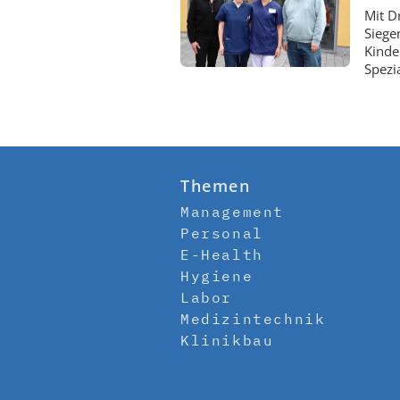
Mit D
Siege
Kinde
Spezi
Themen
Management
Personal
E-Health
Hygiene
Labor
Medizintechnik
Klinikbau