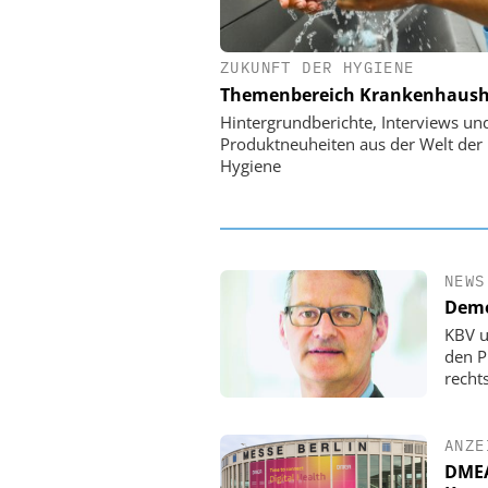
ZUKUNFT DER HYGIENE
EASY SOFTWARE
Themenbereich Krankenhaush
Digitalisierung
Personalmanagement: Vo
Hintergrundberichte, Interviews un
Ordnung zur KI-fähigen
Produktneuheiten aus der Welt der
Hygiene
NEWS
Demo
KBV u
den P
rechts
ANZE
DMEA 