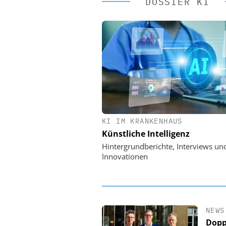
DOSSIER KI
KI IM KRANKENHAUS
EASY SOFTWARE
Künstliche Intelligenz
Digitalisierung 
Personalmanagement: Vo
Hintergrundberichte, Interviews un
Ordnung zur KI-fähigen
Innovationen
NEWS
Dopp