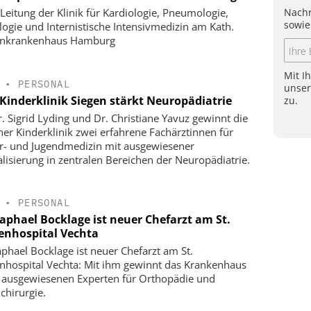
Nachr
Leitung der Klinik für Kardiologie, Pneumologie,
sowie
logie und Internistische Intensivmedizin am Kath.
enkrankenhaus Hamburg
Mit I
•
PERSONAL
unse
Kinderklinik Siegen stärkt Neuropädiatrie
zu.
r. Sigrid Lyding und Dr. Christiane Yavuz gewinnt die
ner Kinderklinik zwei erfahrene Fachärztinnen für
r- und Jugendmedizin mit ausgewiesener
alisierung in zentralen Bereichen der Neuropädiatrie.
•
PERSONAL
Raphael Bocklage ist neuer Chefarzt am St.
enhospital Vechta
aphael Bocklage ist neuer Chefarzt am St.
nhospital Vechta: Mit ihm gewinnt das Krankenhaus
 ausgewiesenen Experten für Orthopädie und
chirurgie.