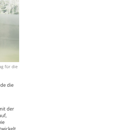
g für die
rde die
mit der
uf,
wie
wickelt.