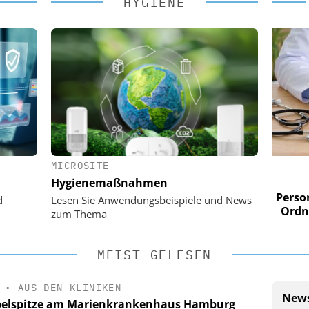
HYGIENE
MICROSITE
 AG
EASY SOFTWARE AG
Hygienemaßnahmen
im
Digitalisierung im
n digitaler
Personalmanagement: Von digitaler
Perso
d
Lesen Sie Anwendungsbeispiele und News
 Steuerung
Ordnung zur KI-fähigen Steuerung
Ordn
zum Thema
MEIST GELESEN
•
AUS DEN KLINIKEN
News
elspitze am Marienkrankenhaus Hamburg