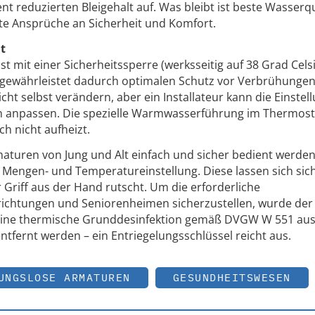
nt reduzierten Bleigehalt auf. Was bleibt ist beste Wasserqu
te Ansprüche an Sicherheit und Komfort.
it
 mit einer Sicherheitssperre (werksseitig auf 38 Grad Cels
d gewährleistet dadurch optimalen Schutz vor Verbrühungen.
t selbst verändern, aber ein Installateur kann die Einstell
n anpassen. Die spezielle Warmwasserführung im Thermost
ch nicht aufheizt.
maturen von Jung und Alt einfach und sicher bedient werde
r Mengen- und Temperatureinstellung. Diese lassen sich sic
 Griff aus der Hand rutscht. Um die erforderliche
nrichtungen und Seniorenheimen sicherzustellen, wurde der
ine thermische Grunddesinfektion gemäß DVGW W 551 aus
entfernt werden – ein Entriegelungsschlüssel reicht aus.
UNGSLOSE ARMATUREN
GESUNDHEITSWESEN