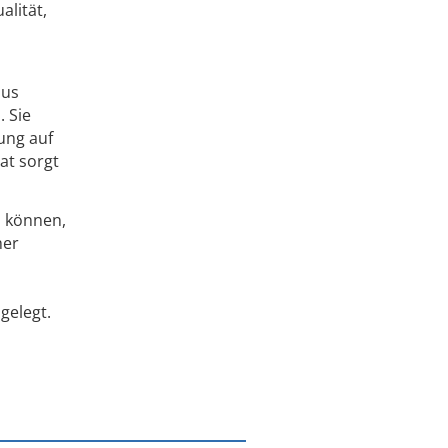
alität,
ius
 Sie
ung auf
at sorgt
n können,
her
gelegt.