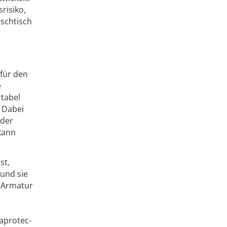
risiko,
schtisch
für den
e
rtabel
 Dabei
oder
kann
st,
und sie
r Armatur
aprotec-