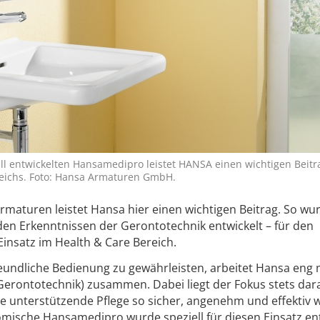
ll entwickelten Hansamedipro leistet HANSA einen wichtigen Beitra
eichs. Foto: Hansa Armaturen GmbH.
larmaturen leistet Hansa hier einen wichtigen Beitrag. So wu
n Erkenntnissen der Gerontotechnik entwickelt – für den
Einsatz im Health & Care Bereich.
undliche Bedienung zu gewährleisten, arbeitet Hansa eng 
Gerontotechnik) zusammen. Dabei liegt der Fokus stets dara
 unterstützende Pflege so sicher, angenehm und effektiv 
omische Hansamedipro wurde speziell für diesen Einsatz ent