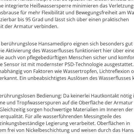
 integrierte Heißwassersperre minimieren das Verletzungs
sbrause für mehr Flexibilität und Bewegungsfreiheit am Wa
izierbar bis 95 Grad und lässt sich über einen praktischen
it der Armatur verbinden.
e berührungslose Hansamedipro eignen sich besonders gut 
Die Aktivierung des Wasserflusses funktioniert hier über ein
die auch von pflegebedürftigen Menschen sicher und komfo
e Sensor ist mit modernster PSD-Technologie ausgestattet.
abhängig von Faktoren wie Wassertropfen, Lichtreflexion 
erkannt. Ein unbeabsichtigtes Auslösen des Wasserflusses 
 berührungslosen Bedienung: Da keinerlei Hautkontakt nötig i
ime und Tropfwasserspuren auf die Oberfläche der Armatur 
 Gleichzeitig sorgen hochwertige Materialien im Inneren de
erqualität. Für alle wasserführenden Messingteile des
inkungsbeständige Legierung verarbeitet. Oberflächen in
em frei von Nickelbeschichtung und weisen durch das Hans