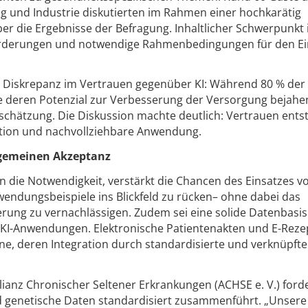
tung und Industrie diskutierten im Rahmen einer hochkarätig
r die Ergebnisse der Befragung. Inhaltlicher Schwerpunkt 
orderungen und notwendige Rahmenbedingungen für den Ei
he Diskrepanz im Vertrauen gegenüber KI: Während 80 % der
 deren Potenzial zur Verbesserung der Versorgung bejahen
nschätzung. Die Diskussion machte deutlich: Vertrauen ents
ion und nachvollziehbare Anwendung.
llgemeinen Akzeptanz
en die Notwendigkeit, verstärkt die Chancen des Einsatzes vo
endungsbeispiele ins Blickfeld zu rücken– ohne dabei das
erung zu vernachlässigen. Zudem sei eine solide Datenbasis
n KI-Anwendungen. Elektronische Patientenakten und E-Reze
ine, deren Integration durch standardisierte und verknüpfte
lianz Chronischer Seltener Erkrankungen (ACHSE e. V.) forde
nd genetische Daten standardisiert zusammenführt. „Unsere