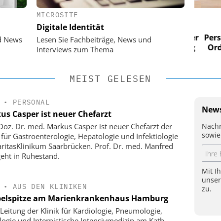
MICROSITE
 AG
EASY SOFTWARE AG
Digitale Identität
im
Digitalisierung im
n digitaler
Personalmanagement: Von digitaler
Perso
d News
Lesen Sie Fachbeiträge, News und
 Steuerung
Ordnung zur KI-fähigen Steuerung
Ordn
Interviews zum Thema
MEIST GELESEN
•
PERSONAL
News
us Casper ist neuer Chefarzt
Nachr
-Doz. Dr. med. Markus Casper ist neuer Chefarzt der
sowie
k für Gastroenterologie, Hepatologie und Infektiologie
ritasKlinikum Saarbrücken. Prof. Dr. med. Manfred
geht in Ruhestand.
Mit I
unse
•
AUS DEN KLINIKEN
zu.
elspitze am Marienkrankenhaus Hamburg
Leitung der Klinik für Kardiologie, Pneumologie,
logie und Internistische Intensivmedizin am Kath.