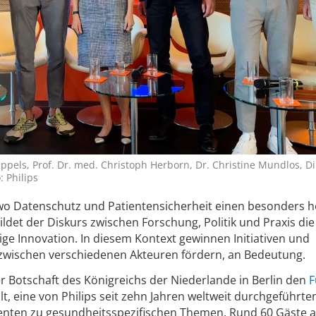
Kippels, Prof. Dr. med. Christoph Herborn, Dr. Christine Mundlos, Di
 Philips
 wo Datenschutz und Patientensicherheit einen besonders 
ildet der Diskurs zwischen Forschung, Politik und Praxis die
ige Innovation. In diesem Kontext gewinnen Initiativen und
 zwischen verschiedenen Akteuren fördern, an Bedeutung.
der Botschaft des Königreichs der Niederlande in Berlin den
F
lt, eine von Philips seit zehn Jahren weltweit durchgeführte
enten zu gesundheitsspezifischen Themen. Rund 60 Gäste 