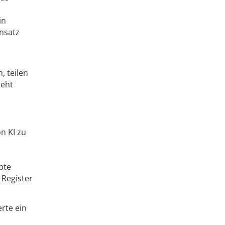
in
nsatz
, teilen
teht
n KI zu
pte
 Register
rte ein