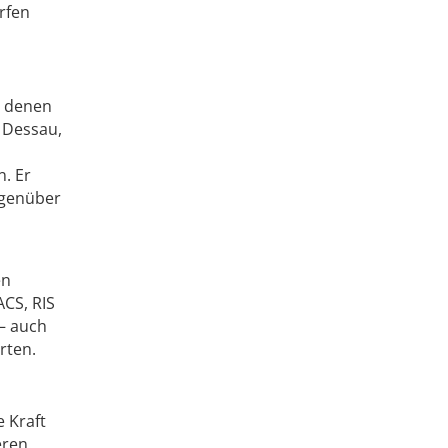
rfen
t denen
s Dessau,
. Er
egenüber
en
ACS, RIS
 – auch
rten.
e Kraft
eren.