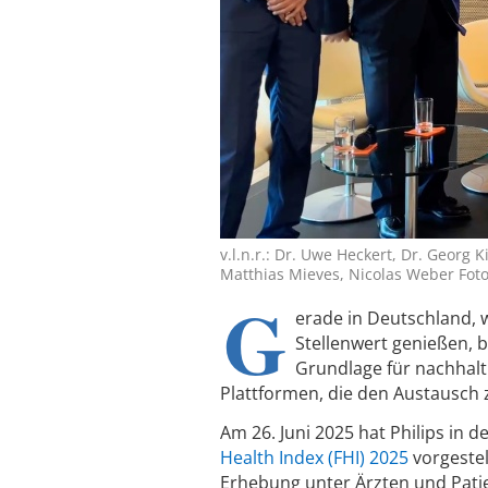
v.l.n.r.: Dr. Uwe Heckert, Dr. Georg 
Matthias Mieves, Nicolas Weber Foto:
G
erade in Deutschland,
Stellenwert genießen, b
Grundlage für nachhalt
Plattformen, die den Austausch
Am 26. Juni 2025 hat Philips in 
Health Index (FHI) 2025
vorgestel
Erhebung unter Ärzten und Pati