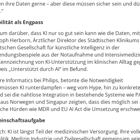
n ihre Daten gerne – aber diese müssen sicher sein und dü
.“
lität als Engpass
ium darüber, dass KI nur so gut sein kann wie die Daten, mi
istoph Herborn, Ärztlicher Direktor des Städtischen Klinikum
hen Gesellschaft für künstliche Intelligenz in der
endungsbeispiele aus der Notaufnahme und Intensivmedizin
 Kennzeichnung von KI-Unterstützung im klinischen Alltag g
eis „Unterstützt durch AI“ im Befund.
re Informatics bei Philips, betonte die Notwendigkeit
r müssen KI runterdampfen – weg vom Hype, hin zu konkret
 sei die nahtlose Integration in bestehende Systeme wie P
e aus Norwegen und Singapur zeigten, dass dies möglich sei
sche Hürden wie MDR und EU AI Act die Umsetzung erschwe
meinschaftsaufgabe
: KI ist längst Teil der medizinischen Versorgung. Ihre voll
litik, Medizin Industrie und Zivilgesellschaft gemeinsam agi