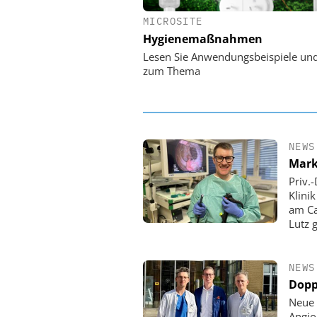
MICROSITE
EASY SOFTWARE
Hygienemaßnahmen
Digitalisierung 
Personalmanagement: Vo
Lesen Sie Anwendungsbeispiele un
Ordnung zur KI-fähigen
zum Thema
NEWS
Mark
Priv.
Klini
am Ca
Lutz 
NEWS
Dopp
Neue 
Angio