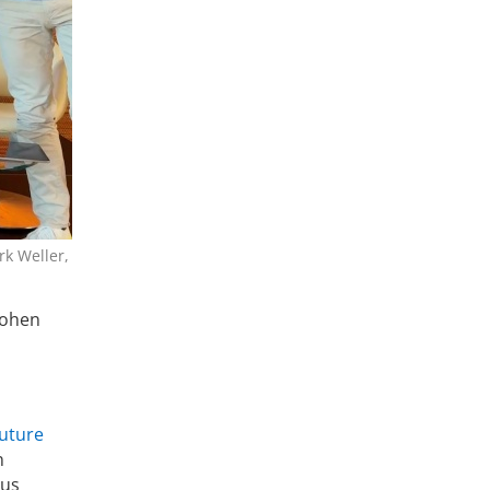
rk Weller,
hohen
uture
n
aus