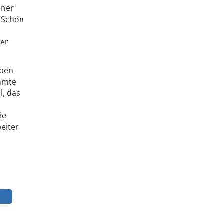
ener
r Schön
her
lben
samte
l, das
ie
weiter