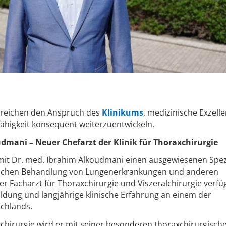
treichen den Anspruch des
Klinikums
, medizinische Exzell
fähigkeit konsequent weiterzuentwickeln.
dmani – Neuer Chefarzt der Klinik für Thoraxchirurgie
mit Dr. med. Ibrahim Alkoudmani einen ausgewiesenen Spez
gischen Behandlung von Lungenerkrankungen und anderen
r Facharzt für Thoraxchirurgie und Viszeralchirurgie verfü
ildung und langjährige klinische Erfahrung an einem der
chlands.
axchirurgie wird er mit seiner besonderen thoraxchirurgisch