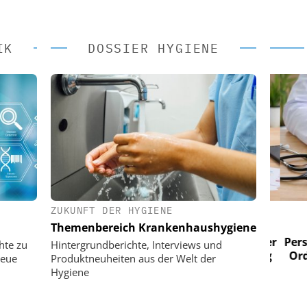
IK
DOSSIER HYGIENE
ZUKUNFT DER HYGIENE
 AG
EASY SOFTWARE AG
Themenbereich Krankenhaushygiene
im
Digitalisierung im
n digitaler
Personalmanagement: Von digitaler
Perso
hte zu
Hintergrundberichte, Interviews und
 Steuerung
Ordnung zur KI-fähigen Steuerung
Ordn
neue
Produktneuheiten aus der Welt der
Hygiene