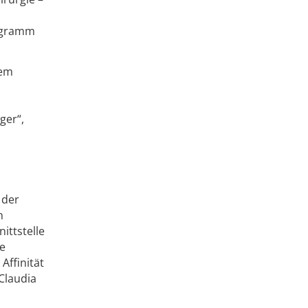
rogramm
nem
ger“,
 der
n
ittstelle
ge
Affinität
Claudia