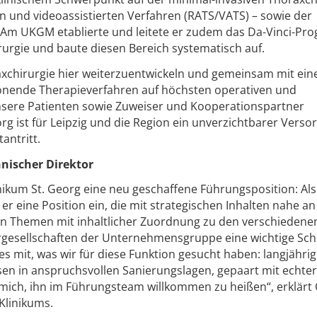
n und videoassistierten Verfahren (RATS/VATS) – sowie der
 Am UKGM etablierte und leitete er zudem das Da-Vinci-P
rurgie und baute diesen Bereich systematisch auf.
raxchirurgie hier weiterzuentwickeln und gemeinsam mit ei
nende Therapieverfahren auf höchsten operativen und
unsere Patienten sowie Zuweiser und Kooperationspartner
rg ist für Leipzig und die Region ein unverzichtbarer Versor
antritt.
nischer Direktor
inikum St. Georg eine neu geschaffene Führungsposition: Als
 eine Position ein, die mit strategischen Inhalten nahe an
n Themen mit inhaltlicher Zuordnung zu den verschiedene
gesellschaften der Unternehmensgruppe eine wichtige Schn
les mit, was wir für diese Funktion gesucht haben: langjähri
en in anspruchsvollen Sanierungslagen, gepaart mit echter 
e mich, ihn im Führungsteam willkommen zu heißen“, erklärt 
 Klinikums.