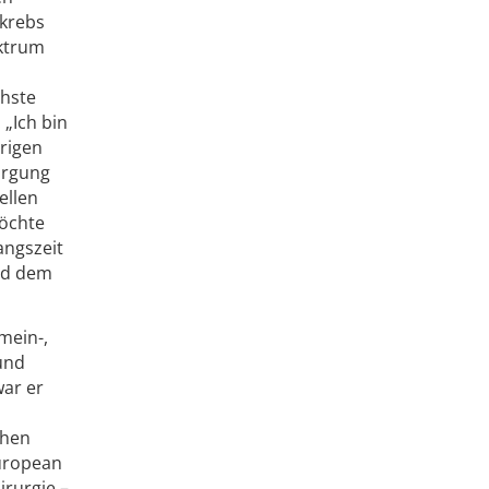
nkrebs
ektrum
chste
 „Ich bin
erigen
orgung
ellen
möchte
angszeit
nd dem
mein-,
 und
war er
chen
European
irurgie –