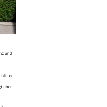
enz und
ialisten
gt über
en