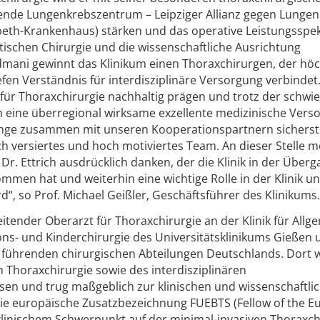
fende Lungenkrebszentrum – Leipziger Allianz gegen Lunge
sabeth-Krankenhaus) stärken und das operative Leistungssp
botischen Chirurgie und die wissenschaftliche Ausrichtung
udmani gewinnt das Klinikum einen Thoraxchirurgen, der hö
efen Verständnis für interdisziplinäre Versorgung verbindet.
 für Thoraxchirurgie nachhaltig prägen und trotz der schwi
eine überregional wirksame exzellente medizinische Vers
nge zusammen mit unseren Kooperationspartnern sicherst
hlich versiertes und hoch motiviertes Team. An dieser Stelle 
r. Ettrich ausdrücklich danken, der die Klinik in der Überg
en hat und weiterhin eine wichtige Rolle in der Klinik u
“, so Prof. Michael Geißler, Geschäftsführer des Klinikums.
itender Oberarzt für Thoraxchirurgie an der Klinik für Allge
ions- und Kinderchirurgie des Universitätsklinikums Gießen
 führenden chirurgischen Abteilungen Deutschlands. Dort 
on Thoraxchirurgie sowie des interdisziplinären
en und trug maßgeblich zur klinischen und wissenschaftli
 die europäische Zusatzbezeichnung FUEBTS (Fellow of the 
 klinischem Schwerpunkt auf der minimal-invasiven Thoraxch