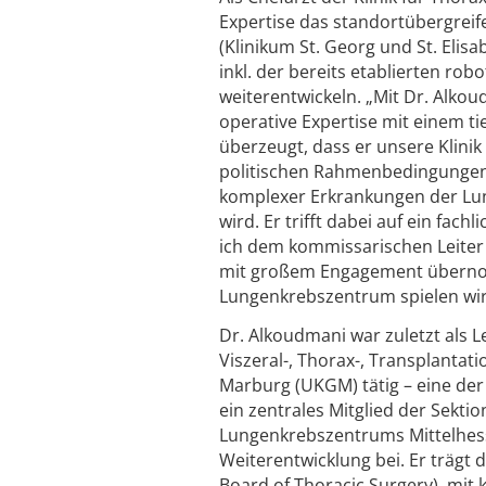
Expertise das standortübergrei
(Klinikum St. Georg und St. Eli
inkl. der bereits etablierten ro
weiterentwickeln. „Mit Dr. Alko
operative Expertise mit einem ti
überzeugt, dass er unsere Klinik
politischen Rahmenbedingungen 
komplexer Erkrankungen der Lu
wird. Er trifft dabei auf ein fac
ich dem kommissarischen Leiter D
mit großem Engagement übernomm
Lungenkrebszentrum spielen wird
Dr. Alkoudmani war zuletzt als Le
Viszeral-, Thorax-, Transplantat
Marburg (UKGM) tätig – eine der
ein zentrales Mitglied der Sekti
Lungenkrebszentrums Mittelhess
Weiterentwicklung bei. Er trägt
Board of Thoracic Surgery), mit