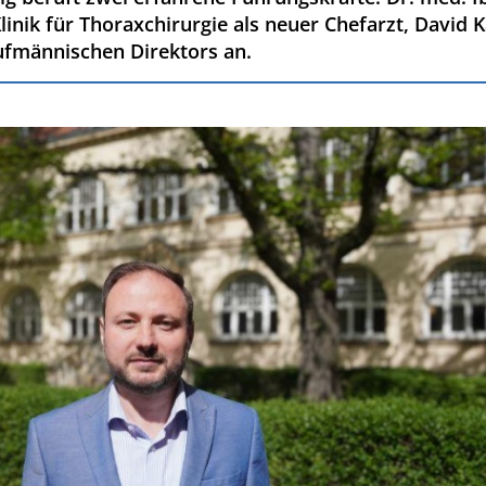
inik für Thoraxchirurgie als neuer Chefarzt, David Ka
ufmännischen Direktors an.