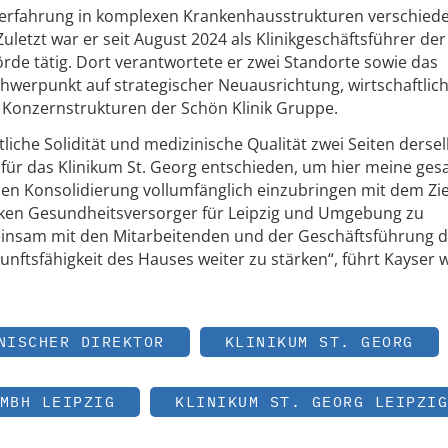
serfahrung in komplexen Krankenhausstrukturen verschied
letzt war er seit August 2024 als Klinikgeschäftsführer de
rde tätig. Dort verantwortete er zwei Standorte sowie das
werpunkt auf strategischer Neuausrichtung, wirtschaftlic
e Konzernstrukturen der Schön Klinik Gruppe.
tliche Solidität und medizinische Qualität zwei Seiten derse
 für das Klinikum St. Georg entschieden, um hier meine ge
n Konsolidierung vollumfänglich einzubringen mit dem Zie
arken Gesundheitsversorger für Leipzig und Umgebung zu
einsam mit den Mitarbeitenden und der Geschäftsführung d
kunftsfähigkeit des Hauses weiter zu stärken“, führt Kayser 
NISCHER DIREKTOR
KLINIKUM ST. GEORG
MBH LEIPZIG
KLINIKUM ST. GEORG LEIPZIG