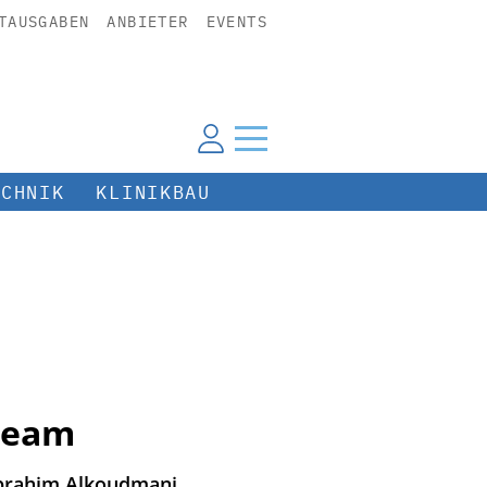
TAUSGABEN
ANBIETER
EVENTS
ECHNIK
KLINIKBAU
steam
 Ibrahim Alkoudmani