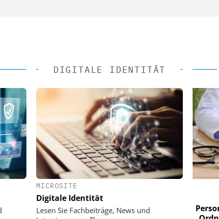
DIGITALE IDENTITÄT
MICROSITE
 AG
EASY SOFTWARE AG
Digitale Identität
im
Digitalisierung im
n digitaler
Personalmanagement: Von digitaler
Perso
d
Lesen Sie Fachbeiträge, News und
 Steuerung
Ordnung zur KI-fähigen Steuerung
Ordn