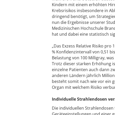
Kindern mit einem erhöhten Hir
Krebsrisikos insbesondere in Ab
dringend benötigt, um Strategie
nun die Ergebnisse unserer Studi
Medizinischen Hochschule Brand
hat und dabei eine statistisch s
„Das Exzess Relative Risiko pro 
% Konfidenzintervall von 0,51 bi
Belastung von 100 Milligray, was
Trotz dieser starken Erhöhung is
einzelne Patienten auch dann zw
anderen Ländern jährlich Millio
besteht somit nach wie vor ein 
Organ mit welchem Risiko verbun
Individuelle Strahlendosen ve
Die individuellen Strahlendosen
Geräteeinstellungen und einer g