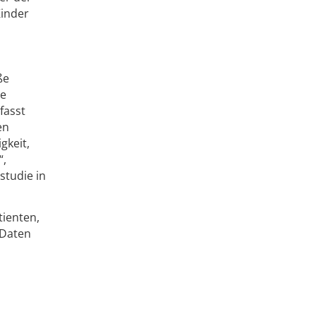
Kinder
ße
ie
fasst
en
gkeit,
“,
studie in
tienten,
 Daten