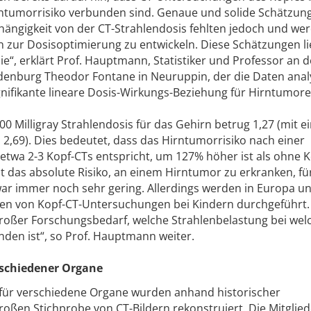
ntumorrisiko verbunden sind. Genaue und solide Schätzun
hängigkeit von der CT-Strahlendosis fehlten jedoch und we
n zur Dosisoptimierung zu entwickeln. Diese Schätzungen li
e“, erklärt Prof. Hauptmann, Statistiker und Professor an d
enburg Theodor Fontane in Neuruppin, der die Daten analy
ignifikante lineare Dosis-Wirkungs-Beziehung für Hirntumore
100 Milligray Strahlendosis für das Gehirn betrug 1,27 (mit 
s 2,69). Dies bedeutet, dass das Hirntumorrisiko nach einer
 etwa 2-3 Kopf-CTs entspricht, um 127% höher ist als ohne K
t das absolute Risiko, an einem Hirntumor zu erkranken, fü
ar immer noch sehr gering. Allerdings werden in Europa u
nen von Kopf-CT-Untersuchungen bei Kindern durchgeführt.
großer Forschungsbedarf, welche Strahlenbelastung bei we
den ist“, so Prof. Hauptmann weiter.
rschiedener Organe
 für verschiedene Organe wurden anhand historischer
roßen Stichprobe von CT-Bildern rekonstruiert. Die Mitglied