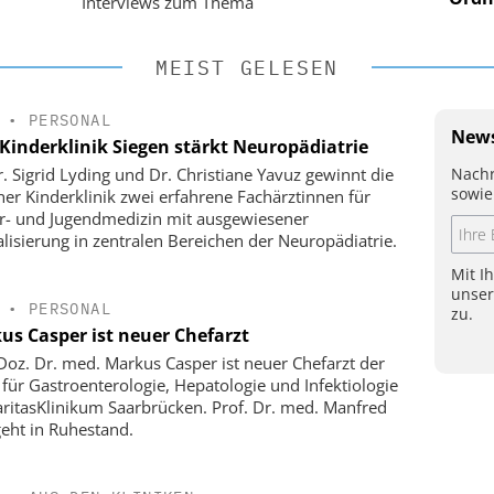
Interviews zum Thema
MEIST GELESEN
•
PERSONAL
News
Kinderklinik Siegen stärkt Neuropädiatrie
Nachr
r. Sigrid Lyding und Dr. Christiane Yavuz gewinnt die
sowie
ner Kinderklinik zwei erfahrene Fachärztinnen für
r- und Jugendmedizin mit ausgewiesener
alisierung in zentralen Bereichen der Neuropädiatrie.
Mit I
unse
•
PERSONAL
zu.
us Casper ist neuer Chefarzt
-Doz. Dr. med. Markus Casper ist neuer Chefarzt der
k für Gastroenterologie, Hepatologie und Infektiologie
ritasKlinikum Saarbrücken. Prof. Dr. med. Manfred
geht in Ruhestand.