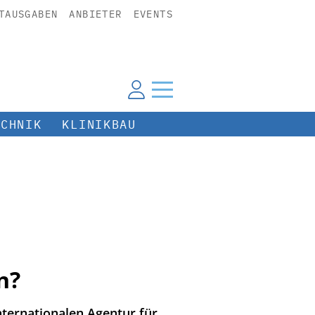
TAUSGABEN
ANBIETER
EVENTS
ECHNIK
KLINIKBAU
n?
ternationalen Agentur für