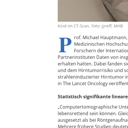
Kind im CT-Scan, Foto: jjneff, MHB
P
rof. Michael Hauptmann,
Medizinischen Hochschu
Forschern der Internatio
Partnerinstituten Daten von in
erhalten hatten. Dabei fanden s
und dem Hirntumorrisiko und schä
strahleninduzierter Hirntumor in
in The Lancet Oncology veröffent
Statistisch signifikante linea
„Computertomographische Unters
lebensrettend sein können. Gleic
ausgesetzt als bei Röntgenaufn
Mehrere frühere Studien deutete