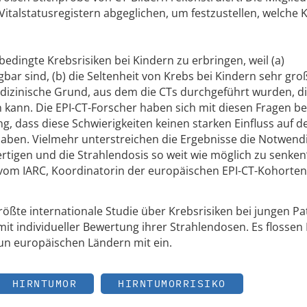
italstatusregistern abgeglichen, um festzustellen, welche 
-bedingte Krebsrisiken bei Kindern zu erbringen, weil (a)
bar sind, (b) die Seltenheit von Krebs bei Kindern sehr gro
edizinische Grund, aus dem die CTs durchgeführt wurden, d
 kann. Die EPI-CT-Forscher haben sich mit diesen Fragen be
 dass diese Schwierigkeiten keinen starken Einfluss auf d
n. Vielmehr unterstreichen die Ergebnisse die Notwendi
rtigen und die Strahlendosis so weit wie möglich zu senken
vom IARC, Koordinatorin der europäischen EPI-CT-Kohorten
größte internationale Studie über Krebsrisiken bei jungen Pa
it individueller Bewertung ihrer Strahlendosen. Es flossen
n europäischen Ländern mit ein.
HIRNTUMOR
HIRNTUMORRISIKO