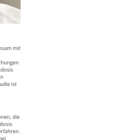
nsam mit
uchungen
ndosis
in
udie ist
nen, die
ndosis
rfahren.
bei