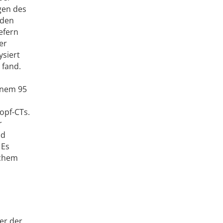
gen des
rden
efern
er
siert
 fand.
einem 95
opf-CTs.
r
nd
 Es
lchem
er der