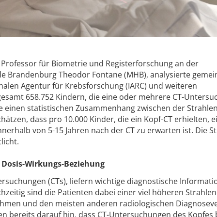
 Professor für Biometrie und Registerforschung an der
le Brandenburg Theodor Fontane (MHB), analysierte gemei
nalen Agentur für Krebsforschung (IARC) und weiteren
sgesamt 658.752 Kindern, die eine oder mehrere CT-Unters
ie einen statistischen Zusammenhang zwischen der Strahle
tzen, dass pro 10.000 Kinder, die ein Kopf-CT erhielten, e
nerhalb von 5-15 Jahren nach der CT zu erwarten ist. Die St
licht.
re Dosis-Wirkungs-Beziehung
uchungen (CTs), liefern wichtige diagnostische Informatio
hzeitig sind die Patienten dabei einer viel höheren Strahle
ahmen und den meisten anderen radiologischen Diagnoseve
n bereits darauf hin, dass CT-Untersuchungen des Kopfes 