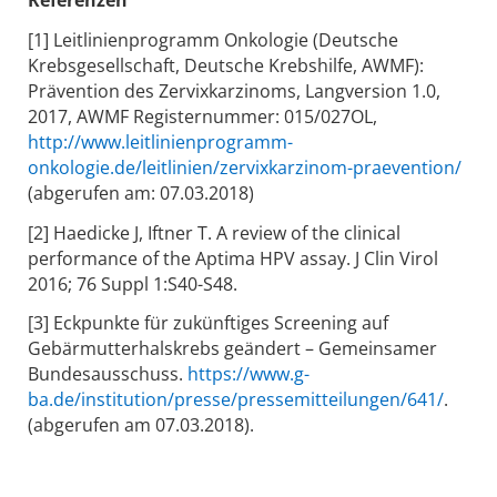
Referenzen
[1] Leitlinienprogramm Onkologie (Deutsche
Krebsgesellschaft, Deutsche Krebshilfe, AWMF):
Prävention des Zervixkarzinoms, Langversion 1.0,
2017, AWMF Registernummer: 015/027OL,
http://www.leitlinienprogramm-
onkologie.de/leitlinien/zervixkarzinom-praevention/
(abgerufen am: 07.03.2018)
[2] Haedicke J, Iftner T. A review of the clinical
performance of the Aptima HPV assay. J Clin Virol
2016; 76 Suppl 1:S40-S48.
[3] Eckpunkte für zukünftiges Screening auf
Gebärmutterhalskrebs geändert – Gemeinsamer
Bundesausschuss.
https://www.g-
ba.de/institution/presse/pressemitteilungen/641/
.
(abgerufen am 07.03.2018).