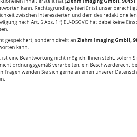
onellen Inhalt erstellt hat (
Ziehm Imaging GmbH, 90451
tworten kann. Rechtsgrundlage hierfür ist unser berechtigt
keit zwischen Interessierten und dem des redaktionellen 
ägung nach Art. 6 Abs. 1 f) EU-DSGVO hat dabei keine Ein
ben.
ht gespeichert, sondern direkt an
Ziehm Imaging GmbH, 9
worten kann.
t, ist eine Beantwortung nicht möglich. Ihnen steht, sofern S
icht ordnungsgemäß verarbeiten, ein Beschwerderecht bei
en Fragen wenden Sie sich gerne an einen unserer Datensch
en.