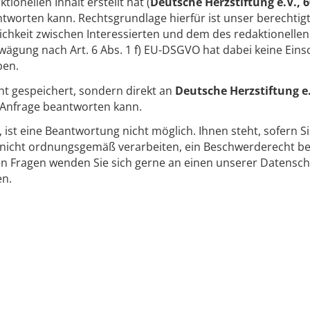
onellen Inhalt erstellt hat (
Deutsche Herzstiftung e.V., 
tworten kann. Rechtsgrundlage hierfür ist unser berechtigt
keit zwischen Interessierten und dem des redaktionellen 
ägung nach Art. 6 Abs. 1 f) EU-DSGVO hat dabei keine Ein
ben.
ht gespeichert, sondern direkt an
Deutsche Herzstiftung e.
e Anfrage beantworten kann.
t, ist eine Beantwortung nicht möglich. Ihnen steht, sofern S
icht ordnungsgemäß verarbeiten, ein Beschwerderecht bei
en Fragen wenden Sie sich gerne an einen unserer Datensch
en.