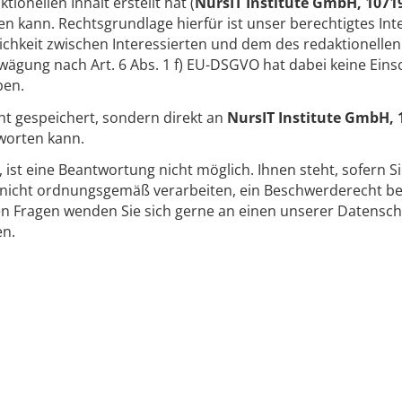
onellen Inhalt erstellt hat (
NursIT Institute GmbH, 10719
n kann. Rechtsgrundlage hierfür ist unser berechtigtes Inte
keit zwischen Interessierten und dem des redaktionellen 
ägung nach Art. 6 Abs. 1 f) EU-DSGVO hat dabei keine Ein
ben.
ht gespeichert, sondern direkt an
NursIT Institute GmbH, 
worten kann.
t, ist eine Beantwortung nicht möglich. Ihnen steht, sofern S
icht ordnungsgemäß verarbeiten, ein Beschwerderecht bei
en Fragen wenden Sie sich gerne an einen unserer Datensch
en.