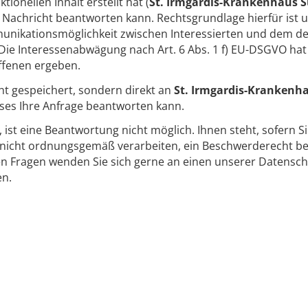
onellen Inhalt erstellt hat (
St. Irmgardis-Krankenhaus S
e Nachricht beantworten kann. Rechtsgrundlage hierfür ist 
unikationsmöglichkeit zwischen Interessierten und dem des
ie Interessenabwägung nach Art. 6 Abs. 1 f) EU-DSGVO hat
ffenen ergeben.
ht gespeichert, sondern direkt an
St. Irmgardis-Krankenh
ieses Ihre Anfrage beantworten kann.
t, ist eine Beantwortung nicht möglich. Ihnen steht, sofern S
icht ordnungsgemäß verarbeiten, ein Beschwerderecht bei
en Fragen wenden Sie sich gerne an einen unserer Datensch
en.