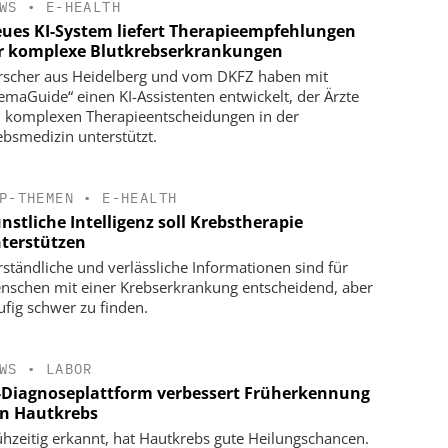
WS
•
E-HEALTH
ues KI-System liefert Therapieempfehlungen
r komplexe Blutkrebserkrankungen
rscher aus Heidelberg und vom DKFZ haben mit
emaGuide“ einen KI-Assistenten entwickelt, der Ärzte
i komplexen Therapieentscheidungen in der
ebsmedizin unterstützt.
P-THEMEN
•
E-HEALTH
nstliche Intelligenz soll Krebstherapie
terstützen
rständliche und verlässliche Informationen sind für
nschen mit einer Krebserkrankung entscheidend, aber
ufig schwer zu finden.
WS
•
LABOR
-Diagnoseplattform verbessert Früherkennung
n Hautkrebs
ühzeitig erkannt, hat Hautkrebs gute Heilungschancen.