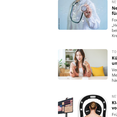
NE
Ne
fü
Fo
„H
be
Kr
TO
Kü
un
Ve
Me
hä
NE
KI
vo
Fr