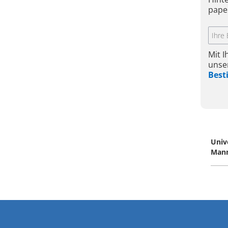
pape
Mit 
unse
Bes
Univ
Man