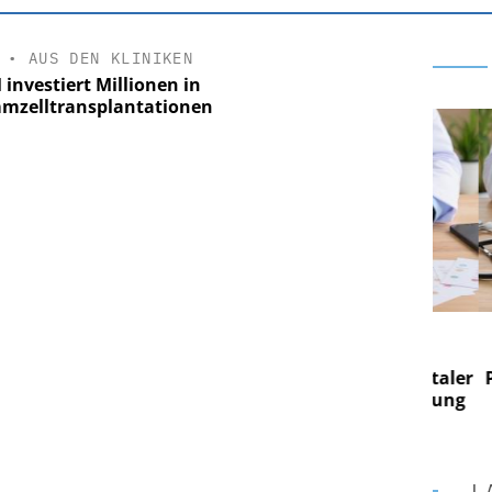
•
AUS DEN KLINIKEN
investiert Millionen in
mzelltransplantationen
 AG
EASY SOFTWARE AG
 im
Digitalisierung im
on digitaler
Personalmanagement: Von digitaler
Pers
n Steuerung
Ordnung zur KI-fähigen Steuerung
Ord
L