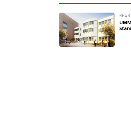
NEWS
UMM 
Stam
EASY SOFTWARE
Digitalisierung
Personalmanagement: V
Ordnung zur KI-fähige