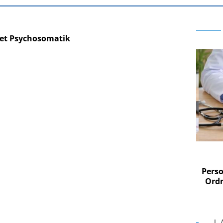
net Psychosomatik
 AG
EASY SOFTWARE AG
im
Digitalisierung im
n digitaler
Personalmanagement: Von digitaler
Perso
 Steuerung
Ordnung zur KI-fähigen Steuerung
Ordn
L