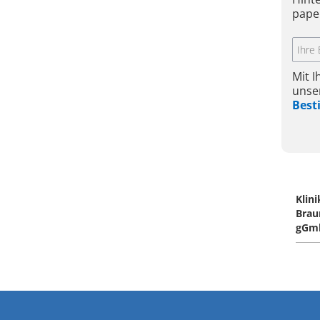
pape
Mit 
unse
Bes
Klin
Brau
gGm