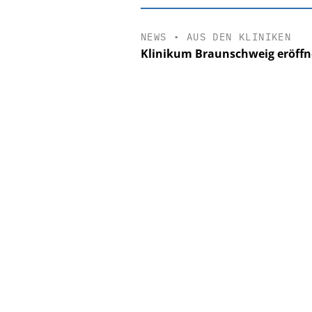
NEWS
•
AUS DEN KLINIKEN
Klinikum Braunschweig eröff
EASY SOFTWARE
Digitalisierung 
Personalmanagement: Vo
Ordnung zur KI-fähigen