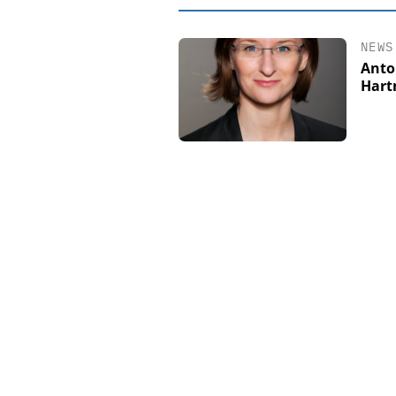
NEWS
Anto
Hart
EASY SOFTWARE
Digitalisierung 
Personalmanagement: Vo
Ordnung zur KI-fähigen