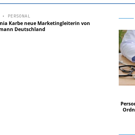
•
PERSONAL
nia Karbe neue Marketingleiterin von
mann Deutschland
 AG
EASY SOFTWARE AG
im
Digitalisierung im
n digitaler
Personalmanagement: Von digitaler
Perso
 Steuerung
Ordnung zur KI-fähigen Steuerung
Ordn