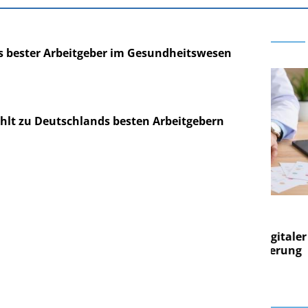
s bester Arbeitgeber im Gesundheitswesen
hlt zu Deutschlands besten Arbeitgebern
RE AG
EASY SOFTWARE AG
ng im
Digitalisierung im
Von digitaler
Personalmanagement: Von digitaler
Per
en Steuerung
Ordnung zur KI-fähigen Steuerung
Or