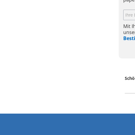
Mit 
unse
Bes
Schö