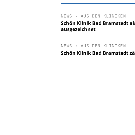
NEWS
•
AUS DEN KLINIKEN
Schön Klinik Bad Bramstedt al
ausgezeichnet
NEWS
•
AUS DEN KLINIKEN
Schön Klinik Bad Bramstedt zä
EASY SOFTWA
Digitalisieru
Personalmanagement: 
Ordnung zur KI-fähig