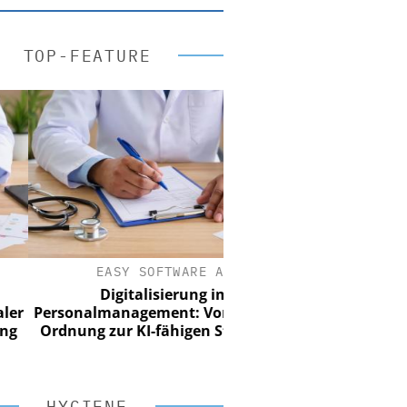
TOP-FEATURE
EASY SOFTWARE AG
Digitalisierung im
rsonalmanagement: Von digitaler
rdnung zur KI-fähigen Steuerung
HYGIENE