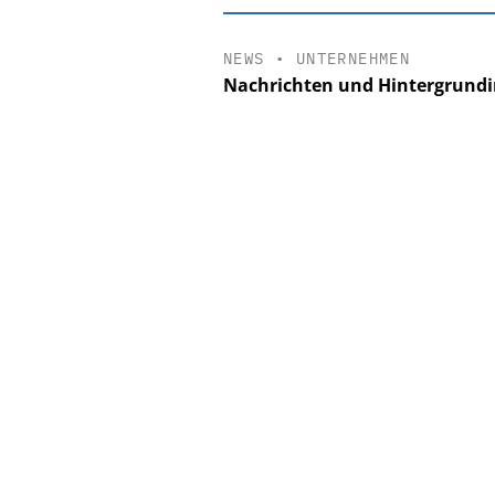
NEWS
•
UNTERNEHMEN
Nachrichten und Hintergrundi
EASY SOFTW
Digitalisier
Personalmanagement:
Ordnung zur KI-fähi