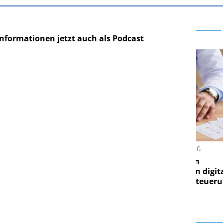
nformationen jetzt auch als Podcast
ARE AG
EASY SOFTWARE AG
ung im
Digitalisierung im
 Von digitaler
Personalmanagement: Von digitaler
Pe
gen Steuerung
Ordnung zur KI-fähigen Steuerung
O