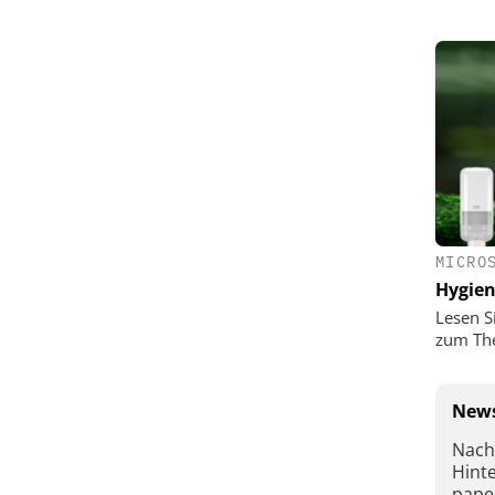
MICRO
Hygie
Lesen S
zum Th
News
Nach
Hint
pape