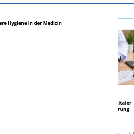
sere Hygiene in der Medizin
E AG
EASY SOFTWARE AG
g im
Digitalisierung im
on digitaler
Personalmanagement: Von digitaler
Pers
n Steuerung
Ordnung zur KI-fähigen Steuerung
Ord
L