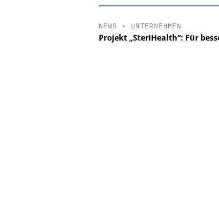
NEWS
•
UNTERNEHMEN
Projekt „SteriHealth“: Für bes
EASY SOFTWAR
Digitalisierun
Personalmanagement: V
Ordnung zur KI-fähige