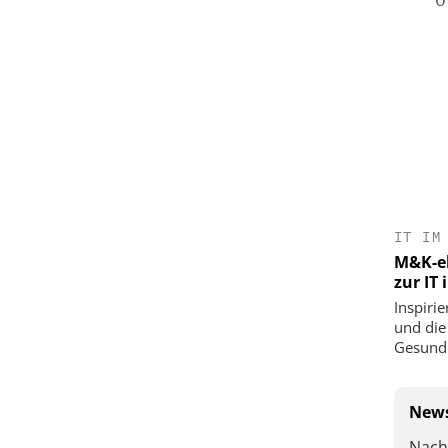
IT IM
M&K-ek
zur IT
Inspirie
und die
Gesundh
News
Nach