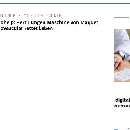
THEMEN
•
MEDIZINTECHNIK
iohelp: Herz-Lungen-Maschine von Maquet
iovascular rettet Leben
RE AG
EASY SOFTWARE AG
ng im
Digitalisierung im
Von digitaler
Personalmanagement: Von digitaler
Pe
gen Steuerung
Ordnung zur KI-fähigen Steuerung
Or
O