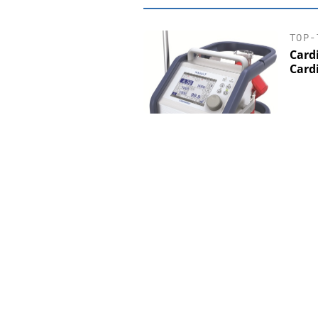
TOP-
Card
Card
EASY SOFTWA
Digitalisieru
Personalmanagement: 
Ordnung zur KI-fähi