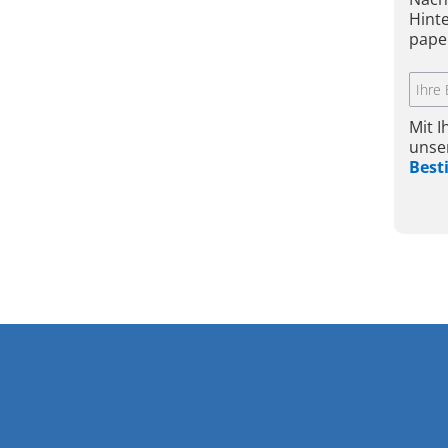
Hint
pape
Mit 
unse
Bes