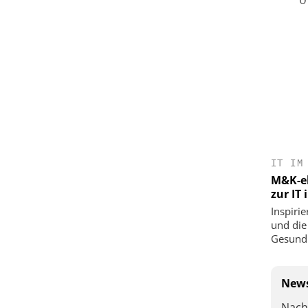
IT IM
M&K-ek
zur IT
Inspirie
und die
Gesundh
News
Nach