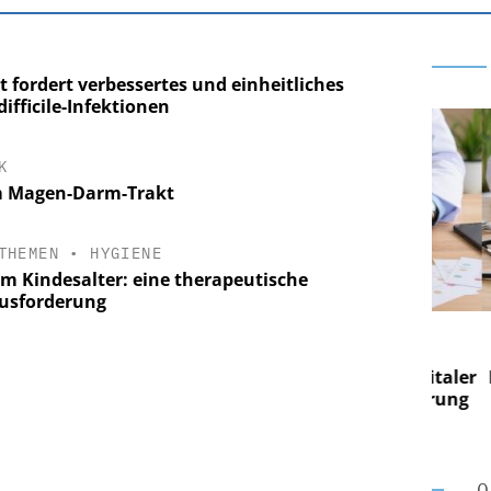
 fordert verbessertes und einheitliches
fficile-Infektionen
K
 im Magen-Darm-Trakt
THEMEN
•
HYGIENE
im Kindesalter: eine therapeutische
usforderung
E AG
EASY SOFTWARE AG
g im
Digitalisierung im
on digitaler
Personalmanagement: Von digitaler
Pers
n Steuerung
Ordnung zur KI-fähigen Steuerung
Ord
O