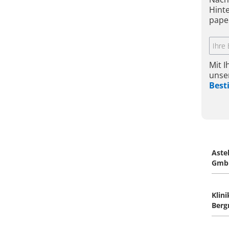
Hint
pape
Mit 
unse
Bes
Aste
Gmb
Klin
Berg