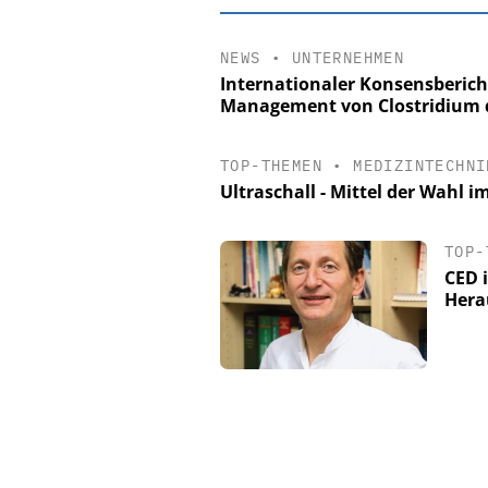
NEWS
•
UNTERNEHMEN
Internationaler Konsensbericht
Management von Clostridium di
TOP-THEMEN
•
MEDIZINTECHNI
Ultraschall - Mittel der Wahl
TOP-
CED 
Hera
EASY SOFTWAR
Digitalisierun
Personalmanagement: V
Ordnung zur KI-fähige