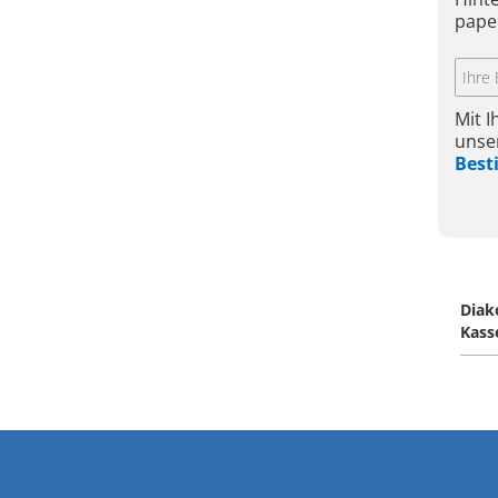
pape
Mit 
unse
Bes
Diak
Kass