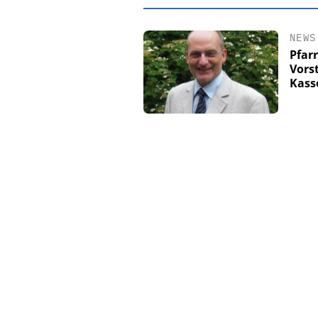
NEWS
Pfar
Vors
Kass
EASY SOFTWAR
Digitalisierun
Personalmanagement: V
Ordnung zur KI-fähige