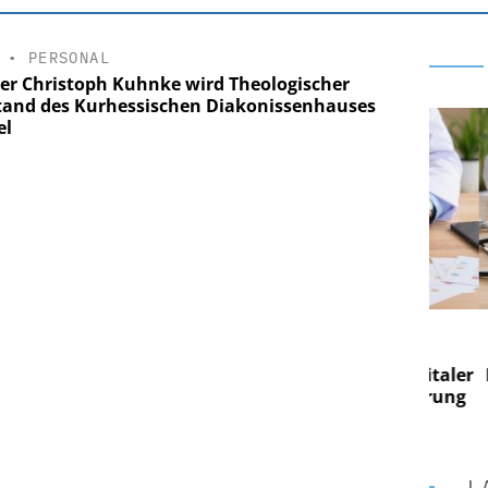
•
PERSONAL
rer Christoph Kuhnke wird Theologischer
tand des Kurhessischen Diakonissenhauses
el
E AG
EASY SOFTWARE AG
g im
Digitalisierung im
on digitaler
Personalmanagement: Von digitaler
Pers
n Steuerung
Ordnung zur KI-fähigen Steuerung
Ord
L