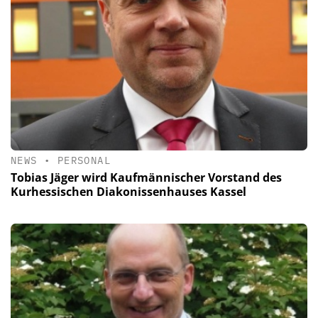
NEWS
•
PERSONAL
Tobias Jäger wird Kaufmännischer Vorstand des
Kurhessischen Diakonissenhauses Kassel