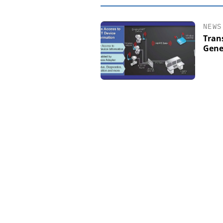
NEWS
Tran
Gene
EASY SOFTWAR
Digitalisierun
Personalmanagement: V
Ordnung zur KI-fähig