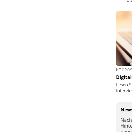
MICRO
Digital
Lesen S
Interv
News
Nach
Hint
pape