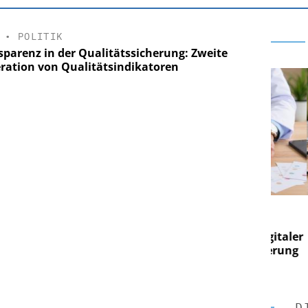
•
POLITIK
sparenz in der Qualitätssicherung: Zweite
ration von Qualitätsindikatoren
E AG
EASY SOFTWARE AG
g im
Digitalisierung im
on digitaler
Personalmanagement: Von digitaler
Per
en Steuerung
Ordnung zur KI-fähigen Steuerung
Ord
D