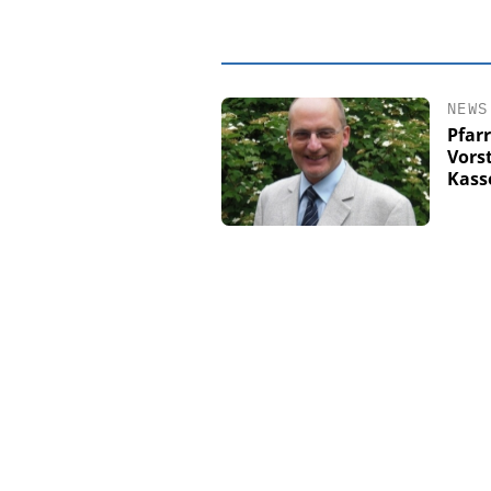
NEWS
Pfar
Vors
Kass
EASY SOFTWAR
Digitalisierun
Personalmanagement: V
Ordnung zur KI-fähige