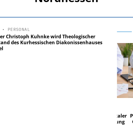
•
PERSONAL
rer Christoph Kuhnke wird Theologischer
tand des Kurhessischen Diakonissenhauses
el
E AG
EASY SOFTWARE AG
g im
Digitalisierung im
on digitaler
Personalmanagement: Von digitaler
Pers
n Steuerung
Ordnung zur KI-fähigen Steuerung
Ord