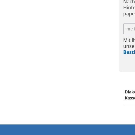
Nach
Hint
pape
Mit 
unse
Bes
Diak
Kass