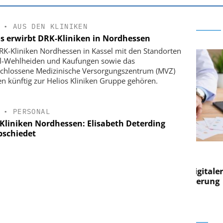
•
AUS DEN KLINIKEN
os erwirbt DRK-Kliniken in Nordhessen
RK-Kliniken Nordhessen in Kassel mit den Standorten
l-Wehlheiden und Kaufungen sowie das
chlossene Medizinische Versorgungszentrum (MVZ)
n künftig zur Helios Kliniken Gruppe gehören.
•
PERSONAL
Kliniken Nordhessen: Elisabeth Deterding
bschiedet
E AG
EASY SOFTWARE AG
g im
Digitalisierung im
on digitaler
Personalmanagement: Von digitaler
Per
en Steuerung
Ordnung zur KI-fähigen Steuerung
Ord