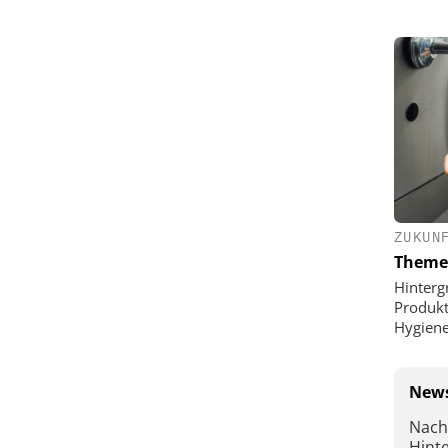
ZUKUN
Theme
Hinterg
Produkt
Hygien
News
Nach
Hint