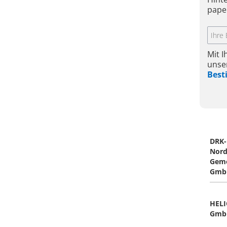
pape
Mit 
unse
Bes
DRK-
Nord
Geme
Gmb
HELI
Gmb