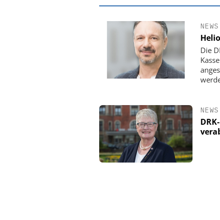
NEWS
Heli
Die D
Kasse
anges
werde
NEWS
DRK-
vera
EASY SOFTWAR
Digitalisierun
Personalmanagement: V
Ordnung zur KI-fähig