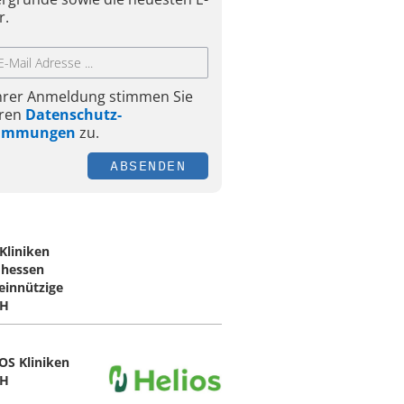
r.
Ihrer Anmeldung stimmen Sie
ren
Datenschutz-
timmungen
zu.
ABSENDEN
Kliniken
hessen
innützige
H
OS Kliniken
H