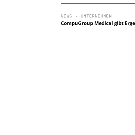
NEWS
•
UNTERNEHMEN
CompuGroup Medical gibt Ergeb
EASY SOFTWAR
Digitalisierun
Personalmanagement: V
Ordnung zur KI-fähig