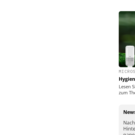
MICRO
Hygie
Lesen S
zum Th
News
Nach
Hint
pape