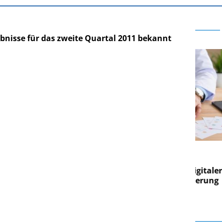
nisse für das zweite Quartal 2011 bekannt
E AG
EASY SOFTWARE AG
g im
Digitalisierung im
on digitaler
Personalmanagement: Von digitaler
Per
en Steuerung
Ordnung zur KI-fähigen Steuerung
Ord