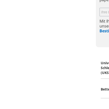
Mit 
unse
Bes
Univ
Schl
(UKS
Bett