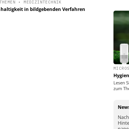
THEMEN
•
MEDIZINTECHNIK
haltigkeit in bildgebenden Verfahren
MICRO
Hygie
Lesen S
zum Th
News
Nach
Hint
pape