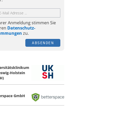
Ihrer Anmeldung stimmen Sie
ren
Datenschutz-
timmungen
zu.
ABSENDEN
ersitätsklinikum
eswig-Holstein
H)
erspace GmbH