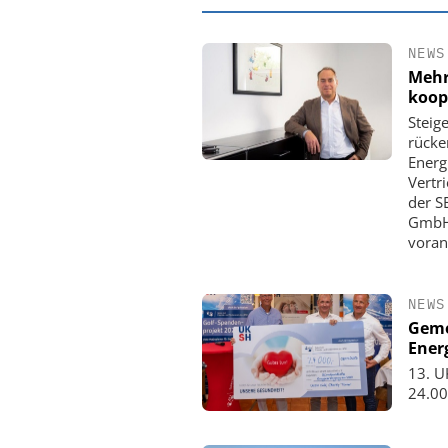
NEWS
Mehr
koop
Steig
rücke
Energ
Vertr
der S
GmbH 
voran
EASY SOFTWAR
NEWS
Digitalisierun
Geme
Personalmanagement: V
Ener
Ordnung zur KI-fähige
13. U
24.00