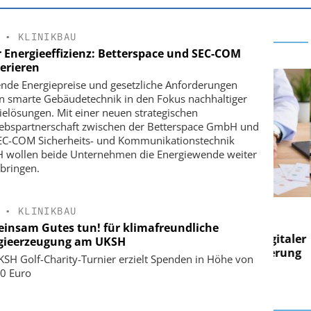
•
KLINIKBAU
 Energieeffizienz: Betterspace und SEC-COM
erieren
ende Energiepreise und gesetzliche Anforderungen
n smarte Gebäudetechnik in den Fokus nachhaltiger
ielösungen. Mit einer neuen strategischen
iebspartnerschaft zwischen der Betterspace GmbH und
EC-COM Sicherheits- und Kommunikationstechnik
wollen beide Unternehmen die Energiewende weiter
bringen.
E AG
EASY SOFTWARE AG
•
KLINIKBAU
g im
Digitalisierung im
insam Gutes tun! für klimafreundliche
on digitaler
Personalmanagement: Von digitaler
Pers
gieerzeugung am UKSH
n Steuerung
Ordnung zur KI-fähigen Steuerung
Ord
KSH Golf-Charity-Turnier erzielt Spenden in Höhe von
0 Euro