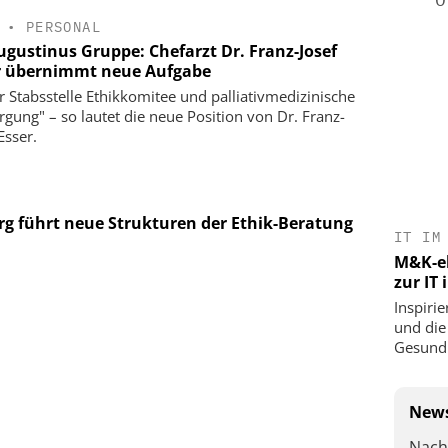
•
PERSONAL
Augustinus Gruppe: Chefarzt Dr. Franz-Josef
r übernimmt neue Aufgabe
er Stabsstelle Ethikkomitee und palliativmedizinische
rgung" – so lautet die neue Position von Dr. Franz-
Esser.
rg führt neue Strukturen der Ethik-Beratung
IT IM
M&K-ek
zur IT
Inspirie
und die
Gesundh
News
Nach