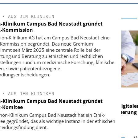
•
AUS DEN KLINIKEN
-Klinikum Campus Bad Neustadt gründet
k-Kommission
hön-Klinikum AG hat am Campus Bad Neustadt eine
-Kommission begründet. Das neue Gremium
immt seit März 2025 eine zentrale Rolle bei der
tung und Beratung zu ethischen und rechtlichen
stellungen rund um medizinische Forschung, klinische
en, sowie patientenbezogene
dlungsentscheidungen.
RE AG
EASY SOFTWARE AG
•
AUS DEN KLINIKEN
ng im
Digitalisierung im
-Klinikum Campus Bad Neustadt gründet
Von digitaler
Personalmanagement: Von digitaler
Per
k-Komitee
en Steuerung
Ordnung zur KI-fähigen Steuerung
Or
hön-Klinikum Campus Bad Neustadt hat ein Ethik-
ee gegründet, das als wichtige Instanz in der ethischen
heidungsfindung dient.
O