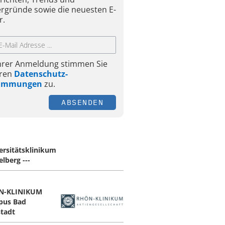
ergründe sowie die neuesten E-
r.
Ihrer Anmeldung stimmen Sie
ren
Datenschutz-
timmungen
zu.
ABSENDEN
ersitätsklinikum
lberg ---
N-KLINIKUM
pus Bad
tadt