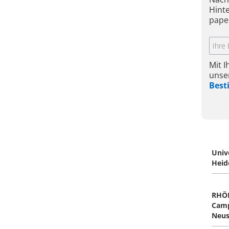
Hint
pape
Mit 
unse
Bes
Univ
Heide
RHÖ
Cam
Neus