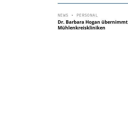
NEWS
•
PERSONAL
Dr. Barbara Hogan übernimmt
Mühlenkreiskliniken
EASY SOFTWARE
Digitalisierung
Personalmanagement: Vo
Ordnung zur KI-fähigen