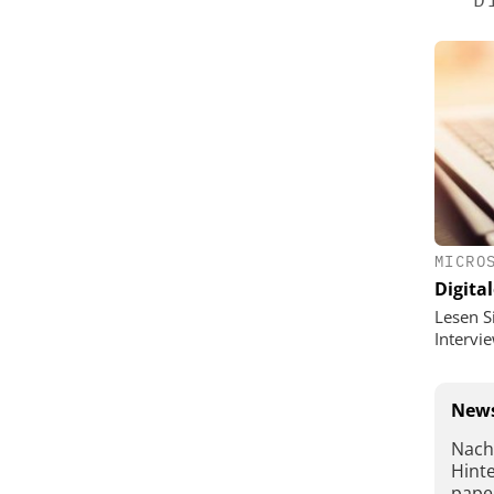
MICRO
Digital
Lesen S
Interv
News
Nach
Hint
pape