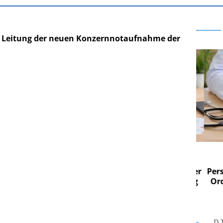
 Leitung der neuen Konzernnotaufnahme der
 AG
EASY SOFTWARE AG
 im
Digitalisierung im
n digitaler
Personalmanagement: Von digitaler
Perso
 Steuerung
Ordnung zur KI-fähigen Steuerung
Ordn
D