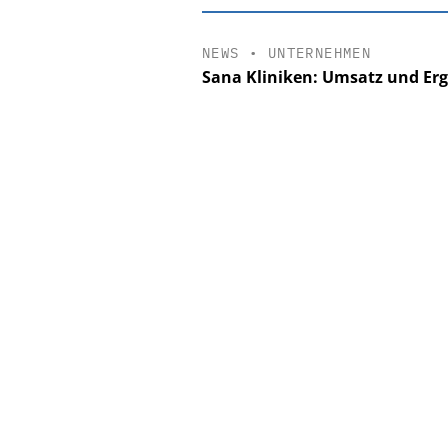
NEWS
•
UNTERNEHMEN
Sana Kliniken: Umsatz und Erg
EASY SOFTWAR
Digitalisierun
Personalmanagement: V
Ordnung zur KI-fähig