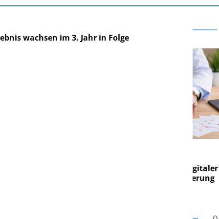
ebnis wachsen im 3. Jahr in Folge
E AG
EASY SOFTWARE AG
g im
Digitalisierung im
on digitaler
Personalmanagement: Von digitaler
Per
en Steuerung
Ordnung zur KI-fähigen Steuerung
Ord
O