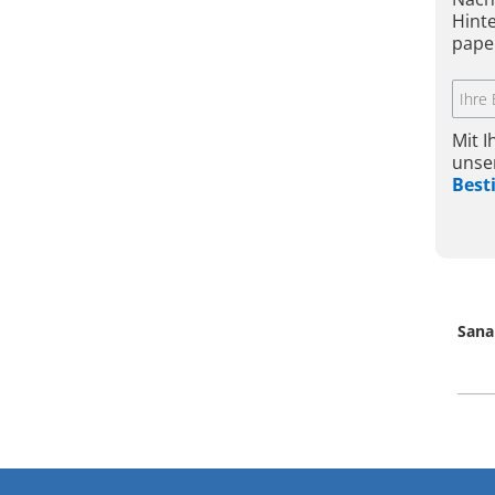
Hint
pape
Mit 
unse
Bes
Sana