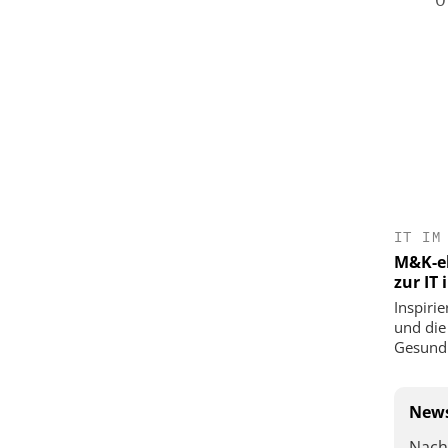
IT IM
M&K-ek
zur IT
Inspirie
und die
Gesundh
News
Nach