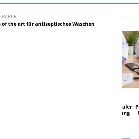
EPAPER
e of the art für antiseptisches Waschen
 AG
EASY SOFTWARE AG
 im
Digitalisierung im
n digitaler
Personalmanagement: Von digitaler
Pers
n Steuerung
Ordnung zur KI-fähigen Steuerung
Ordn