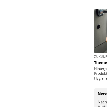
ZUKUN
Theme
Hinterg
Produkt
Hygien
News
Nach
Hint