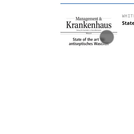
WHIT
Stat
EASY SOFTWARE
Digitalisierung
Personalmanagement: Vo
Ordnung zur KI-fähige