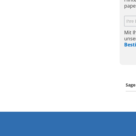
pape
Mit 
unse
Bes
Sage