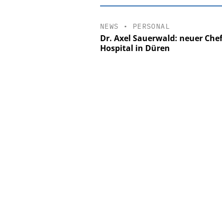
NEWS
•
PERSONAL
Dr. Axel Sauerwald: neuer Chef
Hospital in Düren
EASY SOFTWA
Digitalisieru
Personalmanagement: 
Ordnung zur KI-fähi