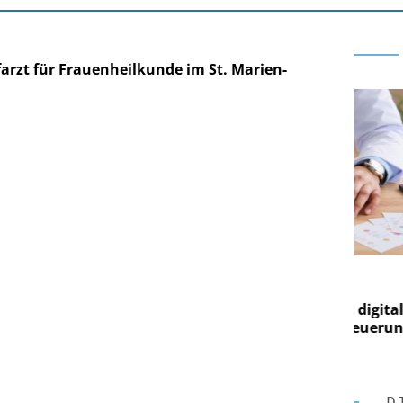
arzt für Frauenheilkunde im St. Marien-
RE AG
EASY SOFTWARE AG
ng im
Digitalisierung im
Von digitaler
Personalmanagement: Von digitaler
Pe
gen Steuerung
Ordnung zur KI-fähigen Steuerung
Or
D