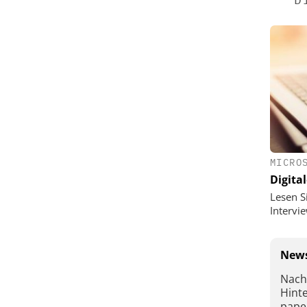
MICRO
Digital
Lesen S
Interv
News
Nach
Hint
pape